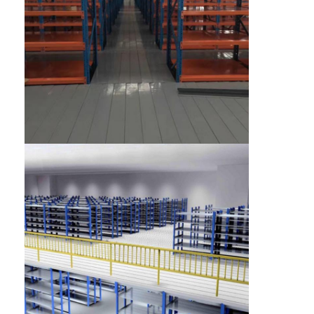
Εμφάνιση σε σούπερ μάρκετ
Πρόβολο Racking
Push Back Racking
Οδηγήστε σε ράφια
Ραδιο βασανισμός σαϊτών
πολύ στενό διαδρόμου
Ράφι με ημιώθιο
Πλατφόρμα δομών χάλυβα
HDPE πλαστική παλέτα
χάλυβα