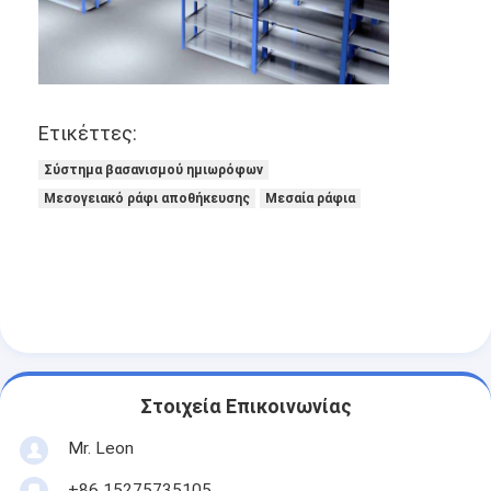
αλουμινένιες παλέτες
κιβώτιο παλετών μετάλλων
Κλουβιά από συρματόπλεγμα
Ετικέττες:
Σύστημα βασανισμού ημιωρόφων
Μεσογειακό ράφι αποθήκευσης
Μεσαία ράφια
Στοιχεία Επικοινωνίας
Mr. Leon
+86 15275735105