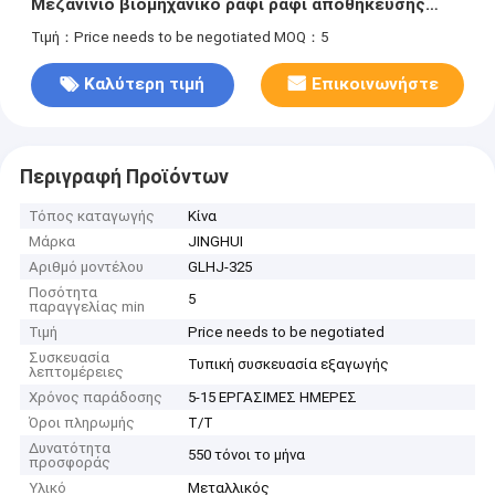
Μεζανίνιο βιομηχανικό ράφι ράφι αποθήκευσης
αποθεμάτων
Τιμή：Price needs to be negotiated
MOQ：5
Καλύτερη τιμή
Επικοινωνήστε
Περιγραφή Προϊόντων
Τόπος καταγωγής
Κίνα
Μάρκα
JINGHUI
Αριθμό μοντέλου
GLHJ-325
Ποσότητα
5
παραγγελίας min
Τιμή
Price needs to be negotiated
Συσκευασία
Τυπική συσκευασία εξαγωγής
λεπτομέρειες
Χρόνος παράδοσης
5-15 ΕΡΓΑΣΙΜΕΣ ΗΜΕΡΕΣ
Όροι πληρωμής
T/T
Δυνατότητα
550 τόνοι το μήνα
προσφοράς
Υλικό
Μεταλλικός