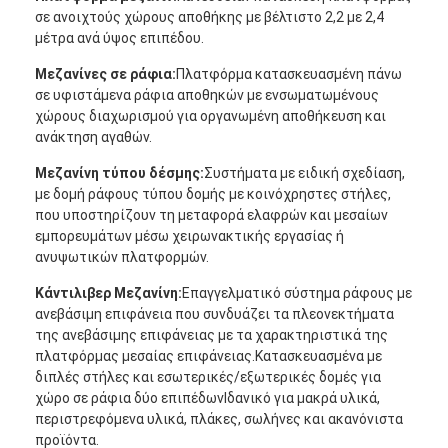
σε ανοιχτούς χώρους αποθήκης με βέλτιστο 2,2 με 2,4
μέτρα ανά ύψος επιπέδου.
Μεζανίνες σε ράφια:
Πλατφόρμα κατασκευασμένη πάνω
σε υφιστάμενα ράφια αποθηκών με ενσωματωμένους
χώρους διαχωρισμού για οργανωμένη αποθήκευση και
ανάκτηση αγαθών.
Μεζανίνη τύπου δέσμης:
Συστήματα με ειδική σχεδίαση,
με δομή ράφους τύπου δομής με κοινόχρηστες στήλες,
που υποστηρίζουν τη μεταφορά ελαφρών και μεσαίων
εμπορευμάτων μέσω χειρωνακτικής εργασίας ή
ανυψωτικών πλατφορμών.
Κάντιλιβερ Μεζανίνη:
Επαγγελματικό σύστημα ράφους με
ανεβάσιμη επιφάνεια που συνδυάζει τα πλεονεκτήματα
της ανεβάσιμης επιφάνειας με τα χαρακτηριστικά της
πλατφόρμας μεσαίας επιφάνειας.Κατασκευασμένα με
διπλές στήλες και εσωτερικές/εξωτερικές δομές για
χώρο σε ράφια δύο επιπέδωνΙδανικό για μακρά υλικά,
περιστρεφόμενα υλικά, πλάκες, σωλήνες και ακανόνιστα
προϊόντα.