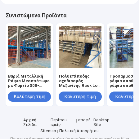
Συνιστώμενα Προϊόντα
Βαριά Μεταλλική
Πολυεπίπεδης
Προσαρμοσμέ
Ράφια Μεσοπάτωμα
σχεδιασμός
ράφια αποθήκ
με Φορτίο 300-
Μεζανίνης Rack Loft
ράφια αποθήκ
1000kg και
Πλατφόρμα δομικού
πάτωμα πλατ
Προσαρμόσιμη
χάλυβα Μεζανίνης
βαρύ φορτίο
Καλύτερη τιμή
Καλύτερη τιμή
Καλύτερη 
Αποθήκευση
Αποθήκη Rack
μεζανίνης ράφ
Αποθήκης
εργοστάσιο άμεση
πώληση
Αρχική
Περίπου
επαφή
Desktop
Σελίδα
εμείς
Site
Sitemap
Πολιτική Απορρήτου
Ποιότητα
βασανισμός παλετών αποθηκών εμπορευμάτων
Κίνα