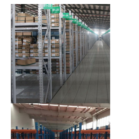
Σχετικά με εμάς
Επισκεψή εργοστασίου
Έλεγχος Ποιότητας
Επικοινωνήστε μαζί μας
Ειδήσεις
Υποθέσεις
Ζητήστε Προσφορά
βασανισμός παλετών αποθηκών εμπορευμάτων
Ράφι αποθήκευσης αποθηκών εμπορευμάτων