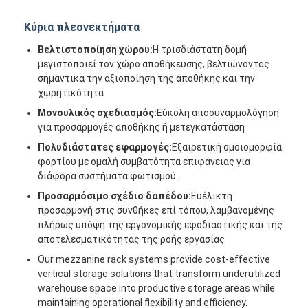
Κύρια πλεονεκτήματα
Βελτιστοποίηση χώρου:
Η τρισδιάστατη δομή
μεγιστοποιεί τον χώρο αποθήκευσης, βελτιώνοντας
σημαντικά την αξιοποίηση της αποθήκης και την
χωρητικότητα
Μονουλικός σχεδιασμός:
Εύκολη αποσυναρμολόγηση
για προσαρμογές αποθήκης ή μετεγκατάσταση
Πολυδιάστατες εφαρμογές:
Εξαιρετική ομοιομορφία
φορτίου με ομαλή συμβατότητα επιφάνειας για
διάφορα συστήματα φωτισμού.
Προσαρμόσιμο σχέδιο δαπέδου:
Ευέλικτη
προσαρμογή στις συνθήκες επί τόπου, λαμβανομένης
πλήρως υπόψη της εργονομικής εφοδιαστικής και της
Σπίτι
αποτελεσματικότητας της ροής εργασίας
Our mezzanine rack systems provide cost-effective
Προϊόντα
vertical storage solutions that transform underutilized
warehouse space into productive storage areas while
Βίντεο
maintaining operational flexibility and efficiency.