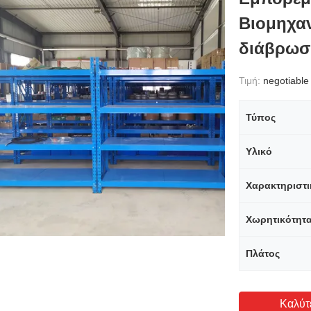
Βιομηχα
διάβρωσ
Τιμή:
negotiable
Τύπος
Υλικό
Χαρακτηριστι
Χωρητικότητ
Πλάτος
Καλύτ