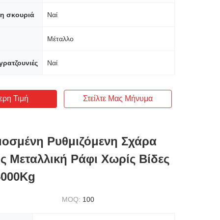
τη σκουριά
Ναί
Μέταλλο
γρατζουνιές
Ναί
ερη Τιμή
Στείλτε Μας Μήνυμα
οσμένη Ρυθμιζόμενη Σχάρα
 Μεταλλική Ράφι Χωρίς Βίδες
5000Kg
MOQ:
100