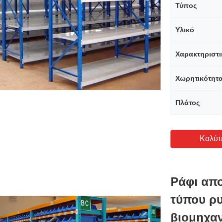
Τύπος
Υλικό
Χαρακτηριστι
Χωρητικότητ
Πλάτος
Καλύτ
Ράφι απ
τύπου ρ
βιομηχαν