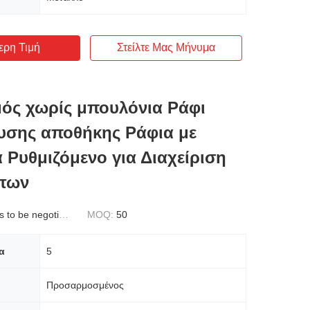
ερη Τιμή
Στείλτε Μας Μήνυμα
ός χωρίς μπουλόνια Ράφι
υσης αποθήκης Ράφια με
α Ρυθμιζόμενο για Διαχείριση
των
to be negotiated
MOQ:
50
α
5
Προσαρμοσμένος