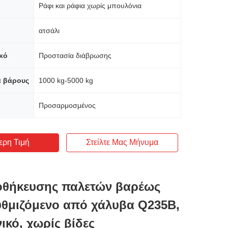
Ράφι και ράφια χωρίς μπουλόνια
ατσάλι
κό
Προστασία διάβρωσης
α βάρους
1000 kg-5000 kg
Προσαρμοσμένος
ερη Τιμή
Στείλτε Μας Μήνυμα
οθήκευσης παλετών βαρέως
υθμιζόμενο από χάλυβα Q235B,
ικό, χωρίς βίδες