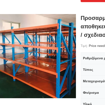
Προσαρμ
αποθηκε
/ σχεδια
Τιμή:
Price needs 
Ρυθμιζόμενα 
Τύπος
Μεταχειρισμέ
Φινίρισμα
Υλικό