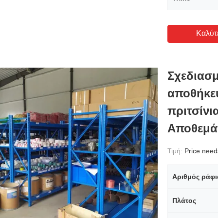
Καλύτ
Σχεδιασμ
αποθήκε
πριτσίνι
Αποθεμά
Τιμή:
Price needs 
Αριθμός ράφι
Πλάτος