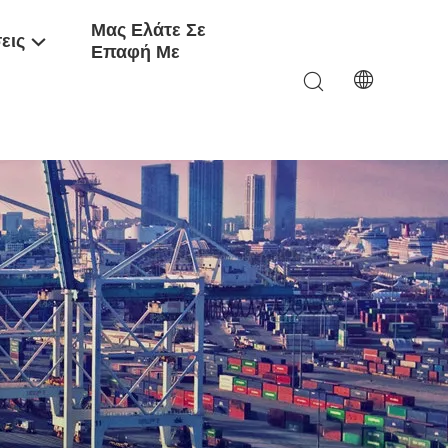
Μας Ελάτε Σε
εις
Επαφή Με