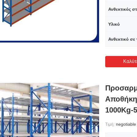
Ανθεκτικός σ
Υλικό
Ανθεκτικό σε 
Καλύτ
Προσαρμ
Αποθήκης
1000Kg-
Τιμή:
negotiable