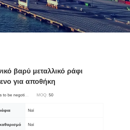
ικό βαρύ μεταλλικό ράφι
ενο για αποθήκη
to be negotiated
MOQ:
50
ράφια
Ναί
 καθαρισμό
Ναί