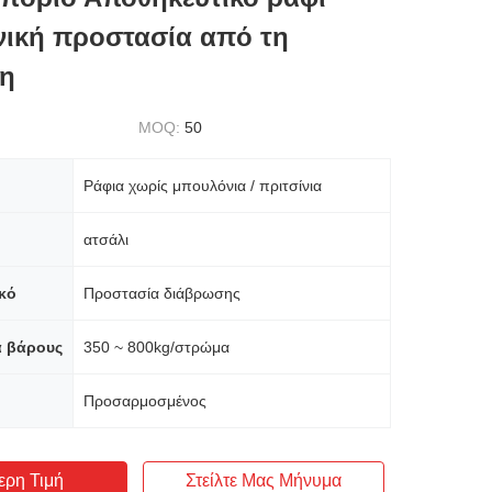
νική προστασία από τη
η
MOQ:
50
Ράφια χωρίς μπουλόνια / πριτσίνια
ατσάλι
κό
Προστασία διάβρωσης
α βάρους
350 ~ 800kg/στρώμα
Προσαρμοσμένος
ερη Τιμή
Στείλτε Μας Μήνυμα