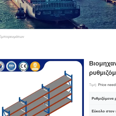
 Εμπορευμάτων
Βιομηχαν
ρυθμιζόμ
Τιμή:
Price needs 
Ρυθμιζόμενα 
Εύκολο στον