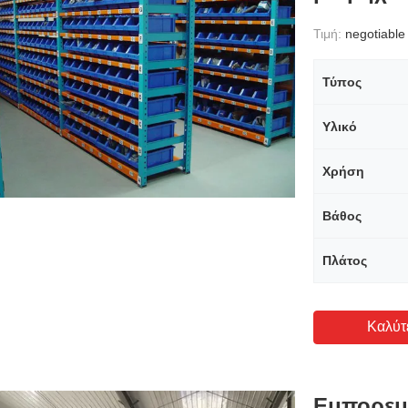
Τιμή:
negotiable
Τύπος
Υλικό
Χρήση
Βάθος
Πλάτος
Καλύτ
Εμπορεμ