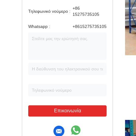
+86
Τηλεφωνικό νούμερο :
15275735105
Whatsapp :
+8615275735105
Επικοινωνία