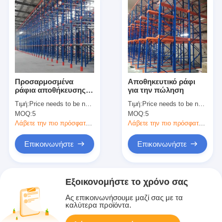
Προσαρμοσμένα
Αποθηκευτικό ράφι
ράφια αποθήκευσης
για την πώληση
αποθεμάτων
Τιμή:
Price needs to be negotiated
Τιμή:
Price needs to be negotiated
Φορκοκύλινδρο
MOQ:
5
MOQ:
5
Πρόσβαση σε ράφι με
υψηλή χρήση χώρου
Λάβετε την πιο πρόσφατη τιμή
Λάβετε την πιο πρόσφατη τιμή
Επικοινωνήστε
Επικοινωνήστε
Εξοικονομήστε το χρόνο σας
Ας επικοινωνήσουμε μαζί σας με τα
καλύτερα προϊόντα.