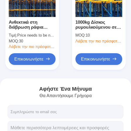
Σχετικά με εμάς
Επισκεψή εργοστασίου
Ανθεκτικά στη
1000kg Δίσκος
διάβρωση ράφια
ρυμουλκούμενου σε
Έλεγχος Ποιότητας
αποθήκευσης
ράφους αποθήκευσης
Τιμή:
Price needs to be negotiated
MOQ:
10
αποθεμάτων με υψηλή
Προσαρμοσμένη
MOQ:
30
Λάβετε την πιο πρόσφατη τιμή
χωρητικότητα βάρους
χρωματική κίνηση
Επικοινωνήστε μαζί μας
μέσω συστήματος
Λάβετε την πιο πρόσφατη τιμή
ράφων
Ειδήσεις
Επικοινωνήστε
Επικοινωνήστε
Υποθέσεις
Ζητήστε Προσφορά
Αφήστε Ένα Μήνυμα
Θα Απαντήσουμε Γρήγορα
βασανισμός παλετών αποθηκών εμπορευμάτων
Ράφι αποθήκευσης αποθηκών εμπορευμάτων