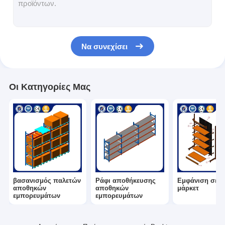
Εμφάνιση σε σούπερ μάρκετ
Πρόβολο Racking
Να συνεχίσει
Push Back Racking
Οδηγήστε σε ράφια
Οι Κατηγορίες Μας
Ραδιο βασανισμός σαϊτών
πολύ στενό διαδρόμου
Ράφι με ημιώθιο
Πλατφόρμα δομών χάλυβα
βασανισμός παλετών
Ράφι αποθήκευσης
Εμφάνιση σε 
HDPE πλαστική παλέτα
αποθηκών
αποθηκών
μάρκετ
εμπορευμάτων
εμπορευμάτων
χάλυβα