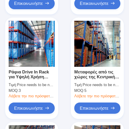
τύπου
Μηχανήματα
Επικοινωνήστε
Επικοινωνήστε
Βιομηχανικά Ράφια
προς Πώληση
Ράφια Drive In Rack
Μεταφορές από τις
για Υψηλή Χρήση
χώρες της Κεντρικής
Χώρου, Ράφια
Αμερικής
Τιμή:
Price needs to be negotiated
Τιμή:
Price needs to be negotiated
Παλετών, Ράφια
MOQ:
3
MOQ:
5
Αποθήκης, Ράφια
Απευθείας Πώλησης
Λάβετε την πιο πρόσφατη τιμή
Λάβετε την πιο πρόσφατη τιμή
από το Εργοστάσιο
Επικοινωνήστε
Επικοινωνήστε