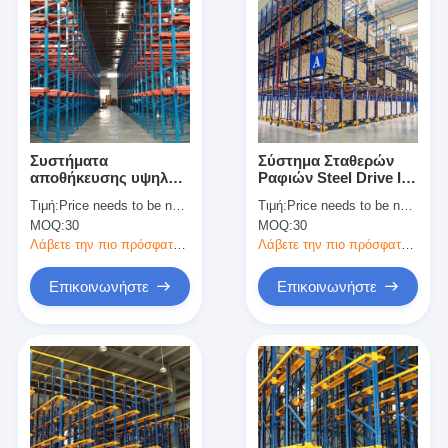
Συστήματα
Σύστημα Σταθερών
αποθήκευσης υψηλής
Ραφιών Steel Drive In
πυκνότητας
2-7 Επιπέδων για
Τιμή:
Price needs to be negotiated
Τιμή:
Price needs to be negotiated
Βαρέως Τύπου
MOQ:
30
MOQ:
30
Παλετοφόρα,
Προσαρμοσμένο
Λάβετε την πιο πρόσφατη τιμή
Λάβετε την πιο πρόσφατη τιμή
Βάθος
Επικοινωνήστε
Επικοινωνήστε
Σπίτι
Προϊόντα
Βίντεο