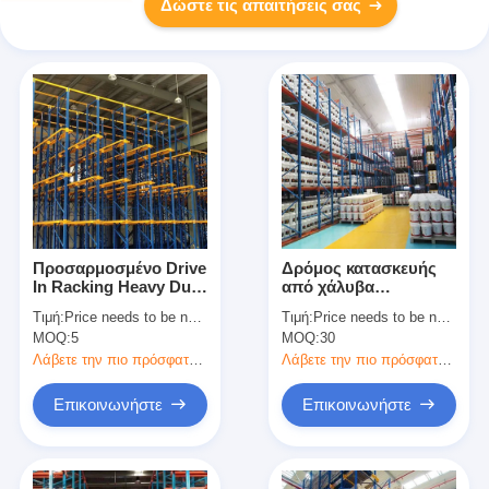
Δώστε τις απαιτήσεις σας
Προσαρμοσμένο Drive
Δρόμος κατασκευής
In Racking Heavy Duty
από χάλυβα
Βιομηχανικό Racking
επικαλυμμένο με
Τιμή:
Price needs to be negotiated
Τιμή:
Price needs to be negotiated
Αποθηκευτικό Rack
σκόνη σε ράφια για
MOQ:
5
MOQ:
30
αποθήκευση σε
αποθήκες βαρέος
Λάβετε την πιο πρόσφατη τιμή
Λάβετε την πιο πρόσφατη τιμή
φορτίου
Επικοινωνήστε
Επικοινωνήστε