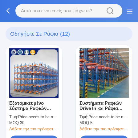
Οδηγήστε Σε Ράφια
(12)
Εξατομικευμένο
Συστήματα Ραφιών
Σύστημα Ραφιών
Drive In και Ράφια
Βάθους Drive In με
Παλετών για
Τιμή:
Price needs to be negotiated
Τιμή:
Price needs to be negotiated
Γαλβανισμένη
Αποθήκευση Υψηλής
MOQ:
30
MOQ:
5
Επιφάνεια για
Πυκνότητας
Αποθήκευση σε
Προσβάσιμη από
Λάβετε την πιο πρόσφατη τιμή
Λάβετε την πιο πρόσφατη τιμή
Αποθήκη βαρέως
Ανυψωτικά