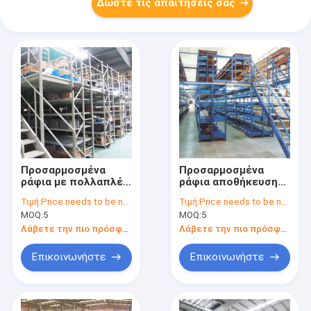
Δώστε τις απαιτήσεις σας
Προσαρμοσμένα
Προσαρμοσμένα
ράφια με πολλαπλές
ράφια αποθήκευσης
μοχλούς Μεζανίνιο
ράφια αποθήκευσης
Τιμή:
Price needs to be negotiated
Τιμή:
Price needs to be negotiated
βιομηχανικό ράφι
πάτωμα πλατφόρμα
MOQ:
5
MOQ:
5
ράφι αποθήκευσης
βαρύ φορτίο
αποθεμάτων
μεζανίνης ράφι
Λάβετε την πιο πρόσφατη τιμή
Λάβετε την πιο πρόσφατη τιμή
Επικοινωνήστε
Επικοινωνήστε