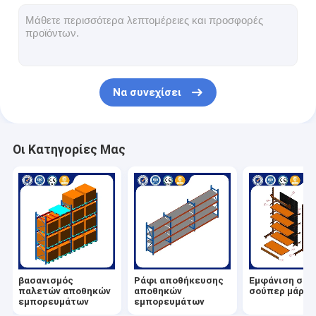
Εμφάνιση σε σούπερ μάρκετ
Πρόβολο Racking
Push Back Racking
Να συνεχίσει
Οδηγήστε σε ράφια
Ραδιο βασανισμός σαϊτών
Οι Κατηγορίες Μας
πολύ στενό διαδρόμου
Ράφι με ημιώθιο
Πλατφόρμα δομών χάλυβα
HDPE πλαστική παλέτα
βασανισμός
Ράφι αποθήκευσης
Εμφάνιση σε
χάλυβα
παλετών αποθηκών
αποθηκών
σούπερ μάρκε
εμπορευμάτων
εμπορευμάτων