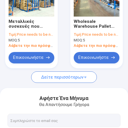
Σχετικά με εμάς
Επισκεψή εργοστασίου
Μεταλλικές
Wholesale
συσκευές που
Warehouse Pallet
Έλεγχος Ποιότητας
χρησιμοποιούνται
Racks Heavy Duty
Τιμή:
Price needs to be negotiated
Τιμή:
Price needs to be negotiated
για την κατασκευή
Storage Racks
MOQ:
5
MOQ:
5
και τη μεταφορά
Warehouse Shelving
Επικοινωνήστε μαζί μας
υλικών
For Sale
Λάβετε την πιο πρόσφατη τιμή
Λάβετε την πιο πρόσφατη τιμή
Ειδήσεις
Επικοινωνήστε
Επικοινωνήστε
Υποθέσεις
Δείτε περισσότερων
Ζητήστε Προσφορά
Αφήστε Ένα Μήνυμα
Θα Απαντήσουμε Γρήγορα
βασανισμός παλετών αποθηκών εμπορευμάτων
Ράφι αποθήκευσης αποθηκών εμπορευμάτων