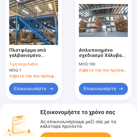
Πλατφόρμα από
Απλοποιημένο
γαλβανισμένο
σχεδιασμό Χάλυβα
χάλυβα με αρθρωτό
παλέτες
Τιμή:
negotiable
MOQ:
100
σχεδιασμό για
Βιομηχανικές
MOQ:
1
Λάβετε την πιο πρόσφατη τιμή
σύστημα ραφιών με
αποθήκες ράφια
πατάρι
αποθήκευσης
Λάβετε την πιο πρόσφατη τιμή
Ρελιφόρα 1000kg-
3000kg
Επικοινωνήστε
Επικοινωνήστε
Εξοικονομήστε το χρόνο σας
Ας επικοινωνήσουμε μαζί σας με τα
καλύτερα προϊόντα.