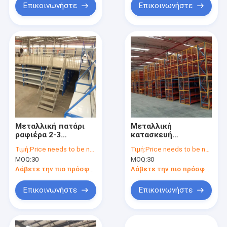
Επικοινωνήστε
Επικοινωνήστε
Μεταλλική πατάρι
Μεταλλική
ραφιέρα 2-3
κατασκευή
επιπέδων για
μεζονέτας 2-3
Τιμή:
Price needs to be negotiated
Τιμή:
Price needs to be negotiated
μεγιστοποίηση του
επιπέδων για
MOQ:
30
MOQ:
30
χώρου της αποθήκης
αποθήκευση σε
και αποθήκευση
αποθήκη
Λάβετε την πιο πρόσφατη τιμή
Λάβετε την πιο πρόσφατη τιμή
εμπορευμάτων
Επικοινωνήστε
Επικοινωνήστε