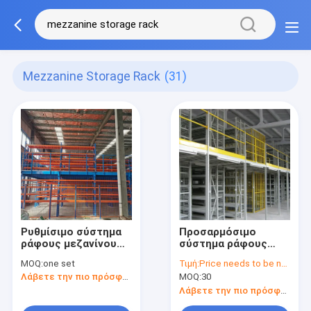
Mezzanine Storage Rack
(31)
Ρυθμίσιμο σύστημα
Προσαρμόσιμο
ράφους μεζανίνου
σύστημα ράφους
για το πάτωμα
μεζανίνων ράφοι
MOQ:
one set
Τιμή:
Price needs to be negotiated
αποθήκευσης
Λάβετε την πιο πρόσφατη τιμή
MOQ:
30
αποθήκης
Λάβετε την πιο πρόσφατη τιμή