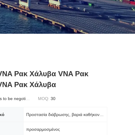
VNA Ρακ Χάλυβα VNA Ρακ
VNA Ρακ Χάλυβα
to be negotiated
MOQ:
30
κό
Προστασία διάβρωσης, βαριά καθήκοντα, ανθεκτική
προσαρμοσμένος