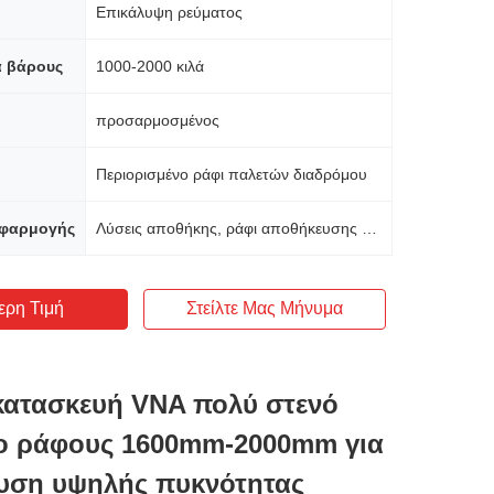
Επικάλυψη ρεύματος
α βάρους
1000-2000 κιλά
προσαρμοσμένος
Περιορισμένο ράφι παλετών διαδρόμου
εφαρμογής
Λύσεις αποθήκης, ράφι αποθήκευσης αγαθών
ερη Τιμή
Στείλτε Μας Μήνυμα
κατασκευή VNA πολύ στενό
ο ράφους 1600mm-2000mm για
υση υψηλής πυκνότητας