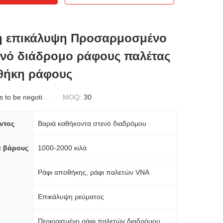
ή επικάλυψη Προσαρμοσμένο
ενό διάδρομο ράφους παλέτας
θήκη ράφους
to be negotiated
MOQ:
30
ντος
Βαριά καθήκοντα στενό διαδρόμου
α βάρους
1000-2000 κιλά
Ράφι αποθήκης, ράφι παλετών VNA
Επικάλυψη ρεύματος
Περιορισμένο ράφι παλετών διαδρόμου