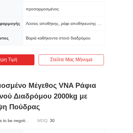
προσαρμοσμένος
εφαρμογής
Λύσεις αποθήκης, ράφι αποθήκευσης αγαθών
ντος
Βαριά καθήκοντα στενό διαδρόμου
ερη Τιμή
Στείλτε Μας Μήνυμα
οσμένο Μέγεθος VNA Ράφια
νού Διαδρόμου 2000kg με
ψη Πούδρας
to be negotiated
MOQ:
30