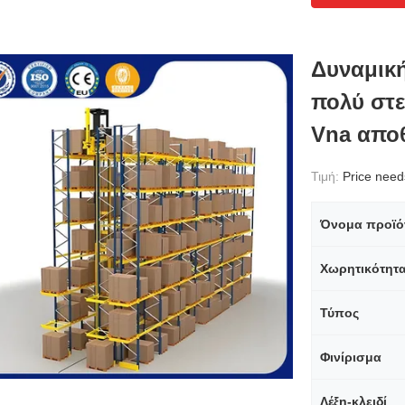
Δυναμικ
πολύ στ
Vna απο
Τιμή:
Price needs 
Όνομα προϊό
Χωρητικότητ
Τύπος
Φινίρισμα
Λέξη-κλειδί