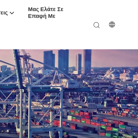
Μας Ελάτε Σε
εις
Επαφή Με