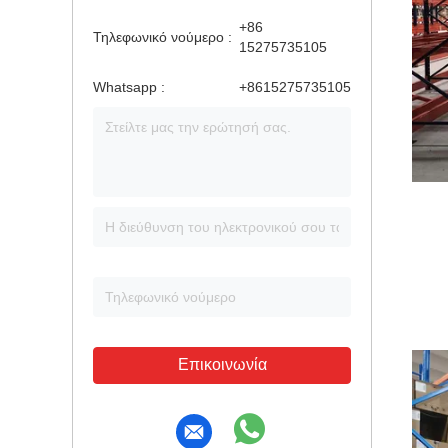
+86
Τηλεφωνικό νούμερο :
15275735105
Whatsapp :
+8615275735105
Επικοινωνία