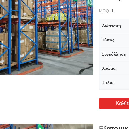
MOQ:
1
Διάσταση
Τύπος
Συγκόλληση
Χρώμα
Τίτλος
Καλύτ
Εξατομι