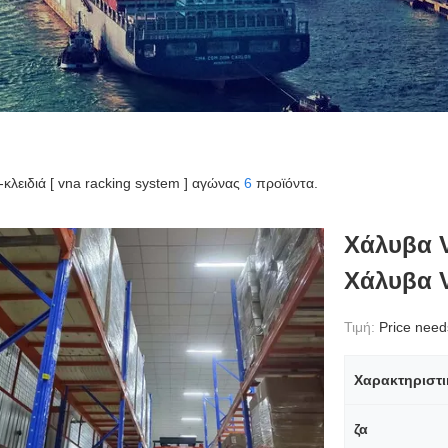
ς-κλειδιά [ vna racking system ] αγώνας
6
προϊόντα.
Χάλυβα 
Χάλυβα 
Τιμή:
Price needs 
Χαρακτηριστι
ζα