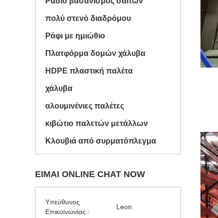
Ραδιο βασανισμός σαϊτών
πολύ στενό διαδρόμου
Ράφι με ημιώθιο
Πλατφόρμα δομών χάλυβα
HDPE πλαστική παλέτα
χάλυβα
αλουμινένιες παλέτες
κιβώτιο παλετών μετάλλων
Κλουβιά από συρματόπλεγμα
ΕΊΜΑΙ ONLINE CHAT NOW
Υπεύθυνος
Leon
Επικοινωνίας :