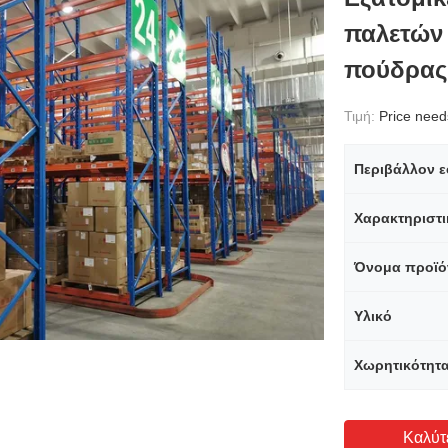
παλετών
πούδρας
Τιμή:
Price needs 
Περιβάλλον 
Χαρακτηριστι
Όνομα προϊό
Υλικό
Χωρητικότητ
Καλύτ