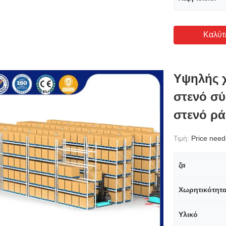
Καλύτ
Υψηλής 
στενό σ
στενό ρά
Τιμή:
Price needs 
ζα
Χωρητικότητ
Υλικό