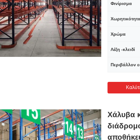
Φινίρισμα
Χωρητικότητ
Χρώμα
Λέξη -κλειδί
Περιβάλλον 
Καλύτ
Χάλυβα 
διάδρομ
αποθήκε