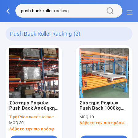
Push Back Roller Racking
(2)
Σύστημα Ραφιών
Σύστημα Ραφιών
Push Back Αποθήκης
Push Back 1000kg
Χωρητικότητας 500-
Αποθήκευσης
Τιμή:
Price needs to be negotiated
MOQ:
10
5000kg για
Υψηλής Πυκνότητας
MOQ:
30
Λάβετε την πιο πρόσφατη τιμή
Διαχείριση
Press In Shelving
Αποθεμάτων
Ανθεκτική Σχεδίαση
Λάβετε την πιο πρόσφατη τιμή