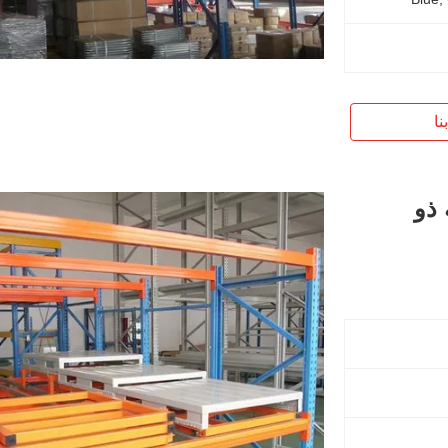
نا
 ذو