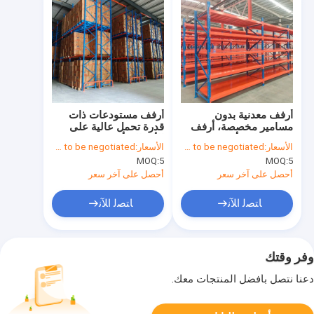
أرفف معدنية بدون
أرفف مستودعات ذات
مسامير مخصصة، أرفف
قدرة تحمل عالية على
مستودعات، أرفف المصنع
الأحمال، أرفف منصات
الأسعار:
Price needs to be negotiated
الأسعار:
Price needs to be negotiated
نقالة، أرفف صناعية للبيع
MOQ:
5
MOQ:
5
أحصل على آخر سعر
أحصل على آخر سعر
ﺎﺘﺼﻟ ﺍﻶﻧ
ﺎﺘﺼﻟ ﺍﻶﻧ
وفر وقتك
دعنا نتصل بأفضل المنتجات معك.