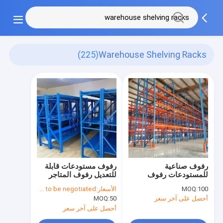
(225)
Warehouse Shelving Racks
رفوف صناعية
رفوف مستودعات قابلة
للمستودعات رفوف
للتعديل رفوف المتاجر
مستودعات ذات طبقة
الكبرى المعدنية
100
MOQ:
الأسعار:
Price needs to be negotiated
واحدة الوزن 1-3 طن
أحصل على آخر سعر
50
MOQ:
البضائع
أحصل على آخر سعر