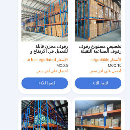
تخصيص مستودع رفوف
رفوف مخزن قابلة
رفوف الصناعية الثقيلة
للتعديل في الارتفاع و
رفوف مخزن للبيع
الأسعار:
negotiable
الأسعار:
Price needs to be negotiated
MOQ:
5
MOQ:
10
أحصل على آخر سعر
أحصل على آخر سعر
ﺎﺘﺼﻟ ﺍﻶﻧ
ﺎﺘﺼﻟ ﺍﻶﻧ
الصفحة الرئيسية
منتجات
فيديوهات