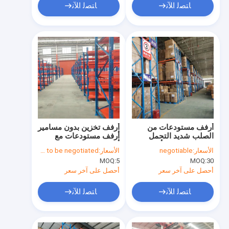
ﺎﺘﺼﻟ ﺍﻶﻧ
ﺎﺘﺼﻟ ﺍﻶﻧ
أرفف مستودعات من
أرفف تخزين بدون مسامير
الصلب شديد التحمل
أرفف مستودعات مع
لتخزين البضائع، ألوان
أرفف صناعية 100 كجم -
الأسعار:
negotiable
الأسعار:
Price needs to be negotiated
مخصصة، مقاومة للصدأ
500 كجم / طبقة
MOQ:
5
MOQ:
30
للمستودعات
أحصل على آخر سعر
أحصل على آخر سعر
ﺎﺘﺼﻟ ﺍﻶﻧ
ﺎﺘﺼﻟ ﺍﻶﻧ