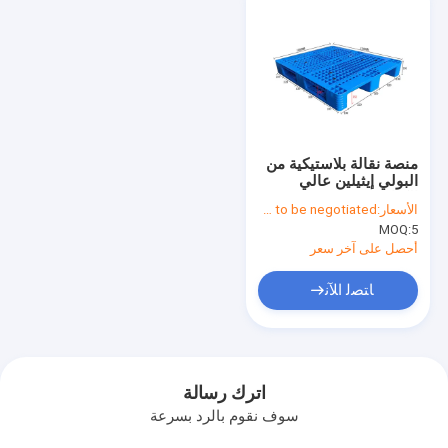
منصة نقالة بلاستيكية من
البولي إيثيلين عالي
الكثافة مخصصة، صينية
الأسعار:
Price needs to be negotiated
من البولي بروبلين المعدل
MOQ:
5
المشترك
1200*1000*165
أحصل على آخر سعر
ﺎﺘﺼﻟ ﺍﻶﻧ
اترك رسالة
سوف نقوم بالرد بسرعة