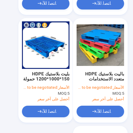
ﺎﺘﺼﻟ ﺍﻶﻧ
ﺎﺘﺼﻟ ﺍﻶﻧ
باليت بلاستيك HDPE
بليت بلاستيك HDPE
متعدد الاستخدامات
1200*1000*150 حمولة
(1100x1000x160 ملم)
ديناميكية 1500 كجم للبيع
الأسعار:
Price needs to be negotiated
الأسعار:
Price needs to be negotiated
مع قدرة تحميل قابلة
MOQ:
5
MOQ:
5
للتخصيص
أحصل على آخر سعر
أحصل على آخر سعر
ﺎﺘﺼﻟ ﺍﻶﻧ
ﺎﺘﺼﻟ ﺍﻶﻧ