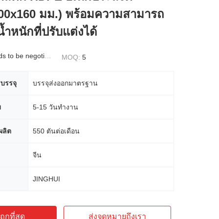
00x160 มม.) พร้อมความสามารถ
้ำหนักที่ปรับแต่งได้
 to be negotiated
MOQ:
5
บรรจุ
บรรจุส่งออกมาตรฐาน
บ
5-15 วันทำงาน
ลิต
550 ตันต่อเดือน
จีน
JINGHUI
ูกที่สุด
ส่งจดหมายถึงเรา