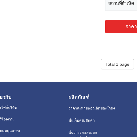
สถานที่กำเนิด
ราคาถ
Total 1 page
ี่ยวกับ
ผลิตภัณฑ์
รไฟล์บริษัท
ราคาสะพายพอลเล็ตของโกดัง
วร์โรงงาน
ชั้นเก็บคลังสินค้า
บคุมคุณภาพ
ชั้นวางจอแสดงผล