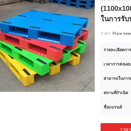
(1100x10
ในการรับน
ราคา:
Price needs
รายละเอียดการ
เวลาการส่งมอ
สามารถในการผ
สถานที่กำเนิด
ชื่อแบรนด์
ราคาถ