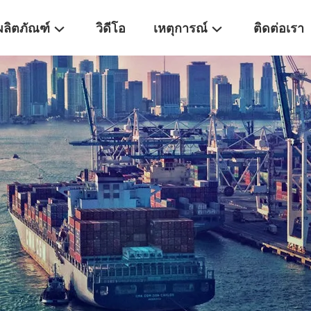
ผลิตภัณฑ์
วิดีโอ
เหตุการณ์
ติดต่อเรา