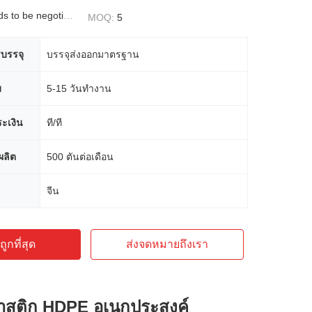
 to be negotiated
MOQ:
5
บรรจุ
บรรจุส่งออกมาตรฐาน
บ
5-15 วันทำงาน
ะเงิน
ที/ที
ลิต
500 ตันต่อเดือน
จีน
ูกที่สุด
ส่งจดหมายถึงเรา
สติก HDPE อเนกประสงค์