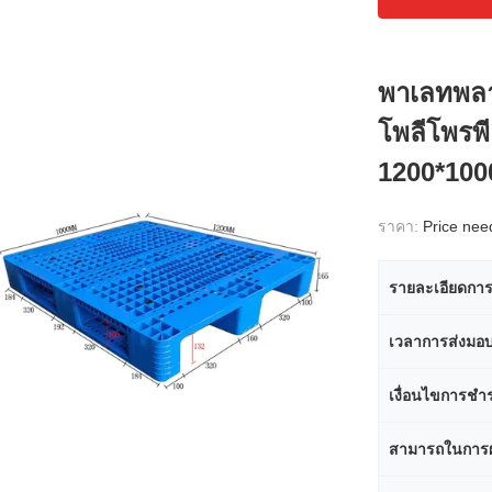
พาเลทพล
โพลีโพรพ
1200*100
ราคา:
Price needs
รายละเอียดการ
เวลาการส่งมอ
เงื่อนไขการชำร
สามารถในการผ