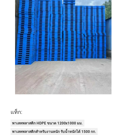
ชั้นวางจอแสดงผลซุปเปอร์มาร์เก็ต
คานเท้าแขนที่ดึง
ผลักดันการดึงกลับ
ขับในที่ดึง
แร็คกระสวยวิทยุ
ทางเดินแคบมาก
ชั้นวางชั้นลอย
แพลตฟอร์มโครงสร้างเหล็ก
พาเลทพลาสติก HDPE
แท็ก:
พาเลทเหล็ก
พาเลทพลาสติก HDPE ขนาด 1200x1000 มม.
พาเลทพลาสติกสำหรับงานหนัก รับน้ำหนักได้ 1500 กก.