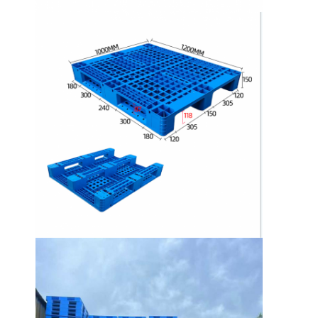
เกี่ยวกับเรา
ทัวร์โรงงาน
การควบคุมคุณภาพ
ติดต่อเรา
ข่าว
กรณี
ขอใบเสนอราคา
ราคาสะพายพอลเล็ตของโกดัง
ชั้นเก็บคลังสินค้า