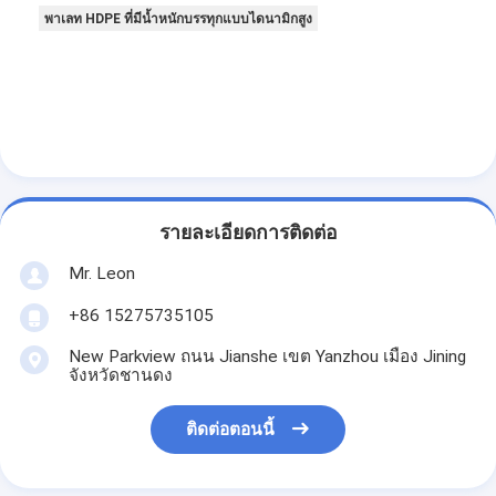
พาเล็ตอลูมิเนียม
พาเลท HDPE ที่มีน้ำหนักบรรทุกแบบไดนามิกสูง
กล่องพอลเล็ตโลหะ
กรงเครือสาย
รายละเอียดการติดต่อ
Mr. Leon
+86 15275735105
New Parkview ถนน Jianshe เขต Yanzhou เมือง Jining
จังหวัดชานดง
ติดต่อตอนนี้