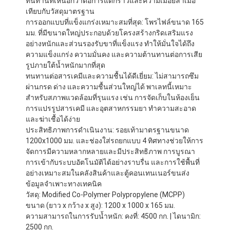
ทนทานที่เหนือกว่าต่อการแตกร้าวและความเมื่อยล้าเมื่อ
เทียบกับวัสดุมาตรฐาน
การออกแบบที่แข็งแกร่งเหมาะสมที่สุด: โพรไฟล์ขนาด 165
มม. ที่มีขนาดใหญ่ประกอบด้วยโครงสร้างกริดเสริมแรง
อย่างหนักและส่วนรองรับขาที่แข็งแรง ทำให้มั่นใจได้ถึง
ความแข็งแกร่ง ความมั่นคง และความต้านทานต่อการเสีย
รูปภายใต้น้ำหนักมากที่สุด
ทนทานต่อสารเคมีและความชื้นได้ดีเยี่ยม: ไม่สามารถซึม
ผ่านกรด ด่าง และความชื้นส่วนใหญ่ได้ พาเลทนี้เหมาะ
สำหรับสภาพแวดล้อมที่รุนแรง เช่น การจัดเก็บในห้องเย็น
การแปรรูปสารเคมี และอุตสาหกรรมยา ทำความสะอาด
และฆ่าเชื้อได้ง่าย
ประสิทธิภาพการดำเนินงาน: รอยเท้ามาตรฐานขนาด
1200x1000 มม. และช่องใส่รถยกแบบ 4 ทิศทางช่วยให้การ
จัดการมีความหลากหลายและมีประสิทธิภาพ การบูรณา
การเข้ากับระบบอัตโนมัติได้อย่างราบรื่น และการใช้พื้นที่
อย่างเหมาะสมในคลังสินค้าและตู้คอนเทนเนอร์ขนส่ง
ข้อมูลจำเพาะทางเทคนิค
วัสดุ: Modified Co-Polymer Polypropylene (MCPP)
ขนาด (ยาว x กว้าง x สูง): 1200 x 1000 x 165 มม.
ความสามารถในการรับน้ำหนัก: คงที่: 4500 กก. | ไดนามิก:
2500 กก.