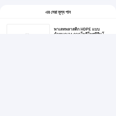
এর সেরা মূল্য পান
พาเลทพลาสติก HDPE แบบ
กำหนดเอง ถาดโพลีโพรพีลีนโค
พอลิเมอร์ดัดแปลง
1200*1000*165
চালিয়ে
แนะนำผลิตภัณฑ์