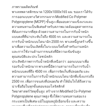
ภาพรวมผลิตภัณฑ์
พาเลทพลาสติกขนาด 1200x1000x165 มม. ของเราได้รับ
การออกแบบทางวิศวกรรมจาก Modified Co-Polymer
Polypropylene (MCPP) ขั้นสูง เพื่อมอบความแข็งแรงและ
ความทนทานเป็นพิเศษสำหรับสภาพแวดล้อมอุตสาหกรรม
ที่ต้องการมากที่สุด ด้วยความสามารถในการรับน้ำหนัก
แบบคงที่ที่น่าประทับใจถึง 4500 กก. และความสามารถใน
การรับน้ำหนักแบบไดนามิก 2500 กก. พาเลทนี้ถูกสร้างขึ้น
มาเพื่อความเป็นเลิศทั้งในระบบแร็คกิ้งสำหรับงานหนัก
และการใช้งานด้านการขนส่งที่มีความเข้มข้นสูง
คุณสมบัติและประโยชน์หลัก
ประสิทธิภาพการรับน้ำหนักที่เหนือกว่า: ออกแบบมาเพื่อ
รองรับน้ำหนักมาก พาเลทนี้มีความสามารถในการรับน้ำ
หนักแบบคงที่ถึง 4500 กก. เพื่อการจัดเก็บที่ปลอดภัย และ
ความสามารถในการรับน้ำหนักแบบไดนามิกที่แข็งแกร่งถึง
2500 กก. เพื่อการขนส่งที่ปลอดภัย ทำให้มั่นใจได้ถึงความ
น่าเชื่อถือในทุกขั้นตอนของโลจิสติกส์
วิทยาศาสตร์วัสดุขั้นสูง: สร้างจาก Modified Co-Polymer
Polypropylene คุณภาพสูง ซึ่งให้ความทนทานต่อแรง
กระแทกเป็นพิเศษ แม้ในอุณหภูมิเยือกแข็ง และความ