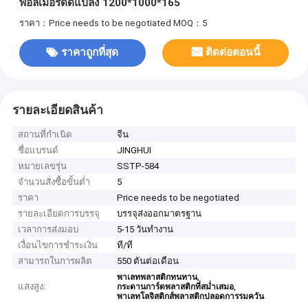
พอลิเมอร์ดัดแปลง 1200*1000*165
ราคา：Price needs to be negotiated
MOQ：5
ราคาถูกที่สุด
ติดต่อตอนนี้
รายละเอียดสินค้า
สถานที่กำเนิด
จีน
ชื่อแบรนด์
JINGHUI
หมายเลขรุ่น
SSTP-584
จำนวนสั่งซื้อขั้นต่ำ
5
ราคา
Price needs to be negotiated
รายละเอียดการบรรจุ
บรรจุส่งออกมาตรฐาน
เวลาการส่งมอบ
5-15 วันทำงาน
เงื่อนไขการชำระเงิน
ที/ที
สามารถในการผลิต
550 ตันต่อเดือน
,
พาเลทพลาสติกทนทาน
แสงสูง:
,
กระดานการ์ดพลาสติกที่สม่ำเสมอ
พาเลทโลจิสติกส์พลาสติกปลอดการรมควัน