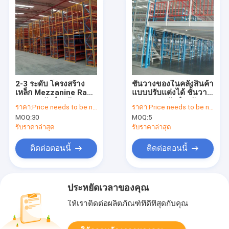
2-3 ระดับ โครงสร้าง
ชั้นวางของในคลังสินค้า
เหล็ก Mezzanine Rack
แบบปรับแต่งได้ ชั้นวาง
หลายระดับสําหรับการ
ของแบบหนักสำหรับ
ราคา:
Price needs to be negotiated
ราคา:
Price needs to be negotiated
เก็บสินค้า
ห้องใต้หลังคา ชั้นวาง
MOQ:
30
MOQ:
5
ของแบบหลายระดับ
รับราคาล่าสุด
รับราคาล่าสุด
ติดต่อตอนนี้
ติดต่อตอนนี้
ประหยัดเวลาของคุณ
ให้เราติดต่อผลิตภัณฑ์ที่ดีที่สุดกับคุณ