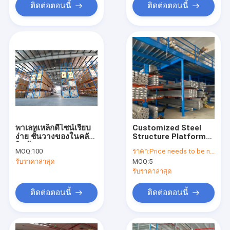
ติดต่อตอนนี้
ติดต่อตอนนี้
พาเลทเหล็กดีไซน์เรียบ
Customized Steel
ง่าย ชั้นวางของในคลัง
Structure Platform
สินค้าอุตสาหกรรม
Warehouse Storage
MOQ:
100
ราคา:
Price needs to be negotiated
1000kg-3000kg
Platform Mezzanine
รับราคาล่าสุด
MOQ:
5
Rack Storage
Holders Racks
รับราคาล่าสุด
ติดต่อตอนนี้
ติดต่อตอนนี้