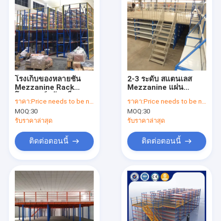
โรงเก็บของหลายชั้น
2-3 ระดับ สแตนเลส
Mezzanine Rack
Mezzanine แผ่น
โพลตฟอร์มห้องเก็บของ
Racking สูงสุด
ราคา:
Price needs to be negotiated
ราคา:
Price needs to be negotiated
สต๊อปสเปซสินค้า
MOQ:
30
MOQ:
30
รับราคาล่าสุด
รับราคาล่าสุด
ติดต่อตอนนี้
ติดต่อตอนนี้
หน้าแรก
สินค้า
วิดีโอ