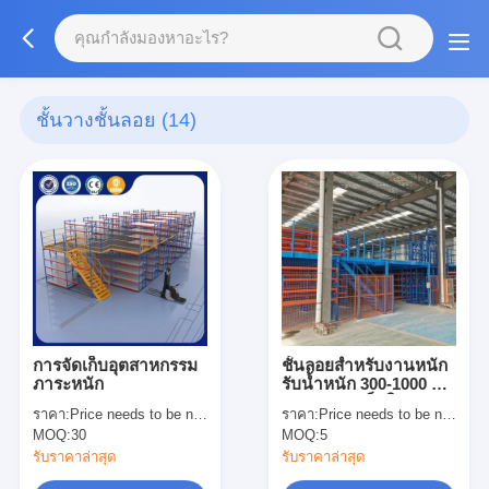
ชั้นวางชั้นลอย
(14)
การจัดเก็บอุตสาหกรรม
ชั้นลอยสำหรับงานหนัก
ภาระหนัก
รับน้ำหนัก 300-1000 กก.
และการจัดเก็บในคลัง
ราคา:
Price needs to be negotiated
ราคา:
Price needs to be negotiated
สินค้าที่ปรับแต่งได้
MOQ:
30
MOQ:
5
รับราคาล่าสุด
รับราคาล่าสุด