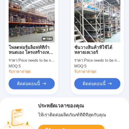
โพลตฟอร์มล็อฟท์ที่กํา
ชั้นวางสินค้าที่ใช้ได้
หนดเอง โครงสร้างเหล็ก
หลายเลเวอร์
Mezzanine Racking
ราคา:
Price needs to be negotiated
ราคา:
Price needs to be negotiated
อุตสาหกรรม
MOQ:
5
MOQ:
5
รับราคาล่าสุด
รับราคาล่าสุด
ติดต่อตอนนี้
ติดต่อตอนนี้
ประหยัดเวลาของคุณ
ให้เราติดต่อผลิตภัณฑ์ที่ดีที่สุดกับคุณ