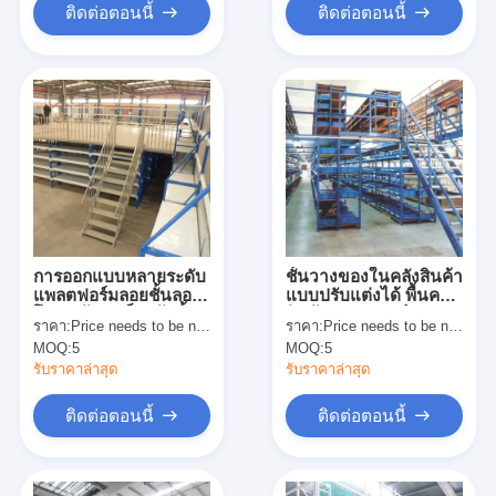
ติดต่อตอนนี้
ติดต่อตอนนี้
การออกแบบหลายระดับ
ชั้นวางของในคลังสินค้า
แพลตฟอร์มลอยชั้นลอย
แบบปรับแต่งได้ พื้นคลัง
โครงสร้างเหล็กกล้าชั้น
สินค้า แพลตฟอร์ม
ราคา:
Price needs to be negotiated
ราคา:
Price needs to be negotiated
ลอยคลังสินค้าขายตรง
สำหรับงานหนัก ชั้นลอย
MOQ:
5
MOQ:
5
จากโรงงาน
รับราคาล่าสุด
รับราคาล่าสุด
ติดต่อตอนนี้
ติดต่อตอนนี้