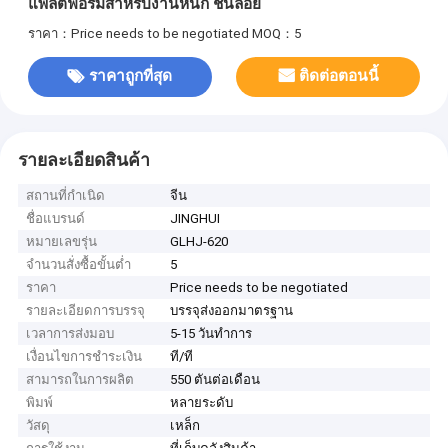
แพลตฟอร์มสำหรับงานหนัก ชั้นลอย
ราคา：Price needs to be negotiated
MOQ：5
ราคาถูกที่สุด
ติดต่อตอนนี้
รายละเอียดสินค้า
สถานที่กำเนิด
จีน
ชื่อแบรนด์
JINGHUI
หมายเลขรุ่น
GLHJ-620
จำนวนสั่งซื้อขั้นต่ำ
5
ราคา
Price needs to be negotiated
รายละเอียดการบรรจุ
บรรจุส่งออกมาตรฐาน
เวลาการส่งมอบ
5-15 วันทำการ
เงื่อนไขการชำระเงิน
ที/ที
สามารถในการผลิต
550 ตันต่อเดือน
พิมพ์
หลายระดับ
วัสดุ
เหล็ก