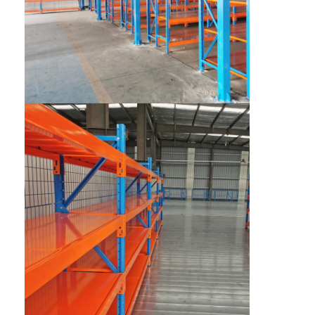
ชั้นวางจอแสดงผลซุปเปอร์มาร์เก็ต
คานเท้าแขนที่ดึง
ผลักดันการดึงกลับ
ขับในที่ดึง
แร็คกระสวยวิทยุ
ทางเดินแคบมาก
ชั้นวางชั้นลอย
แพลตฟอร์มโครงสร้างเหล็ก
พาเลทพลาสติก HDPE
พาเลทเหล็ก