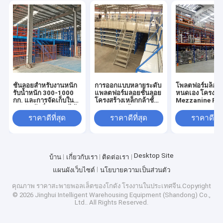
ชั้นลอยสำหรับงานหนัก
การออกแบบหลายระดับ
โพลตฟอร์มล็อฟท์ท
รับน้ำหนัก 300-1000
แพลตฟอร์มลอยชั้นลอย
หนดเอง โครงสร้
กก. และการจัดเก็บใน
โครงสร้างเหล็กกล้าชั้น
Mezzanine Ra
คลังสินค้าที่ปรับแต่งได้
ลอยคลังสินค้าขายตรง
อุตสาหกรรม
จากโรงงาน
ราคาดีที่สุด
ราคาดีที่สุด
ราคาดีที่ส
Desktop Site
บ้าน
เกี่ยวกับเรา
ติดต่อเรา
แผนผังเว็บไซต์
นโยบายความเป็นส่วนตัว
คุณภาพ
ราคาสะพายพอลเล็ตของโกดัง
โรงงานในประเทศจีน.Copyright
© 2026 Jinghui Intelligent Warehousing Equipment (Shandong) Co.,
Ltd.. All Rights Reserved.