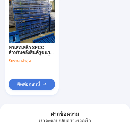
พาเลทเหล็ก SPCC
สำหรับคลังสินค้าขนาด
48"x40"x6" รับน้ำหนัก
รับราคาล่าสุด
500-4000 กก.
ติดต่อตอนนี้
ฝากข้อความ
เราจะตอบกลับอย่างรวดเร็ว