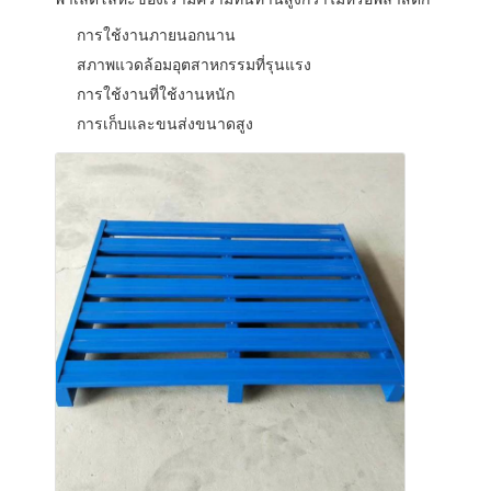
การใช้งานภายนอกนาน
สภาพแวดล้อมอุตสาหกรรมที่รุนแรง
การใช้งานที่ใช้งานหนัก
การเก็บและขนส่งขนาดสูง