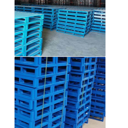
ชั้นวางจอแสดงผลซุปเปอร์มาร์เก็ต
คานเท้าแขนที่ดึง
ผลักดันการดึงกลับ
ขับในที่ดึง
แร็คกระสวยวิทยุ
ทางเดินแคบมาก
ชั้นวางชั้นลอย
แพลตฟอร์มโครงสร้างเหล็ก
พาเลทพลาสติก HDPE
พาเลทเหล็ก