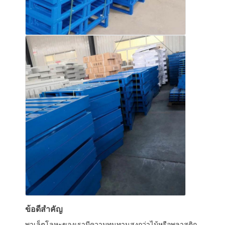
พาเล็ตอลูมิเนียม
กล่องพอลเล็ตโลหะ
กรงเครือสาย
ข้อดีสําคัญ
พาเล็ตโลหะของเรามีความทนทานสูงกว่าไม้หรือพลาสติก