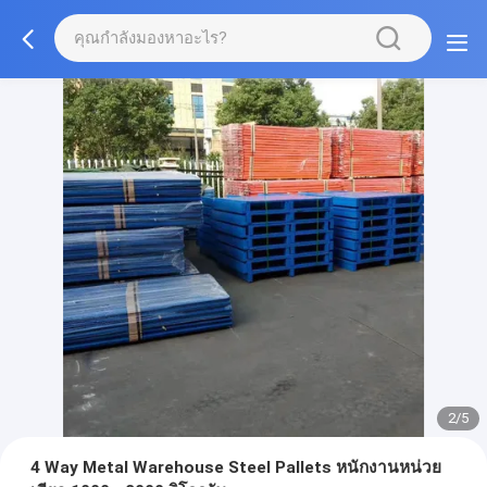
2/5
4 Way Metal Warehouse Steel Pallets หนักงานหน่วย