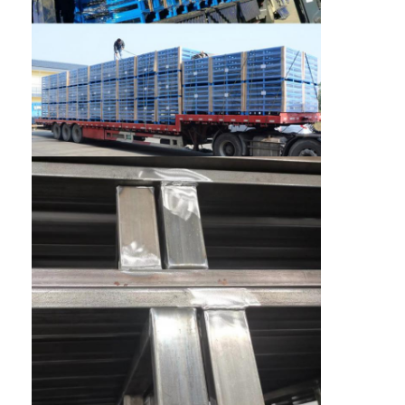
พาเล็ตอลูมิเนียม
กล่องพอลเล็ตโลหะ
กรงเครือสาย