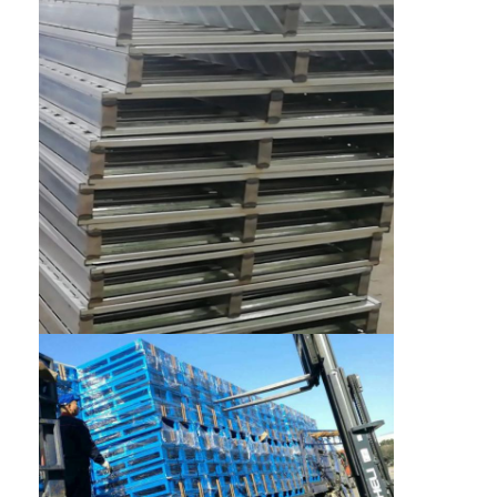
ชั้นวางจอแสดงผลซุปเปอร์มาร์เก็ต
คานเท้าแขนที่ดึง
ผลักดันการดึงกลับ
ขับในที่ดึง
แร็คกระสวยวิทยุ
ทางเดินแคบมาก
ชั้นวางชั้นลอย
แพลตฟอร์มโครงสร้างเหล็ก
พาเลทพลาสติก HDPE
พาเลทเหล็ก