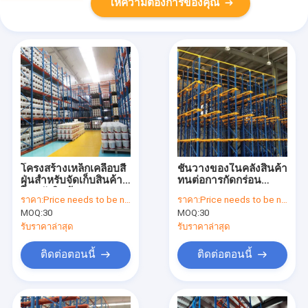
ให้ความต้องการของคุณ
โครงสร้างเหล็กเคลือบสี
ชั้นวางของในคลังสินค้า
ฝุ่นสำหรับจัดเก็บสินค้า
ทนต่อการกัดกร่อน
ในคลังสินค้าแบบ
ระบบ Drive Through
ราคา:
Price needs to be negotiated
ราคา:
Price needs to be negotiated
Drive-In สำหรับงาน
Racking รับน้ำหนักได้
MOQ:
30
MOQ:
30
หนัก
มาก
รับราคาล่าสุด
รับราคาล่าสุด
ติดต่อตอนนี้
ติดต่อตอนนี้