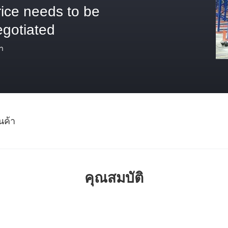
rice needs to be
egotiated
า
นค้า
คุณสมบัติ