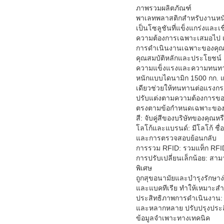
ภาพรวมผลิตภัณฑ์
พาเลทพลาสติกสำหรับงานหนัก
เป็นโซลูชันที่แข็งแกร่งและ
ความต้องการเฉพาะเสมอไป เร
การดำเนินงานเฉพาะของคุณไ
คุณสมบัติหลักและประโยชน์
ความแข็งแรงและความทนทานที่
หนักแบบไดนามิก 1500 กก. แ
เดียวช่วยให้ทนทานต่อแรงกร
ปรับแต่งตามความต้องการของคุณ 
ตรงตามข้อกำหนดเฉพาะของคุณ 
สี: จับคู่สีของบริษัทของคุณ
โลโก้และแบรนด์: มีโลโก้ ช
และการตรวจสอบย้อนกลับ
การรวม RFID: รวมแท็ก RFID
การปรับเปลี่ยนเล็กน้อย: สา
พิเศษ
ถูกสุขอนามัยและบำรุงรักษาง่
และแบคทีเรีย ทำให้เหมาะส
ประสิทธิภาพการดำเนินงาน: 
และหลากหลาย ปรับปรุงประส
ข้อมูลจำเพาะทางเทคนิค