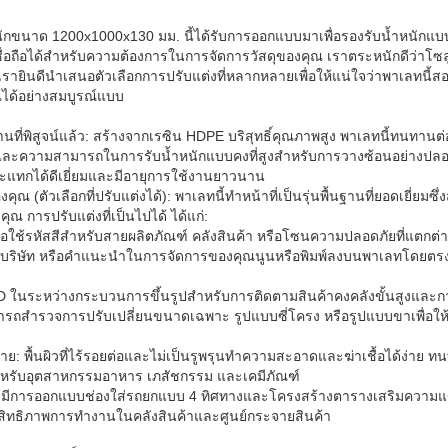
ขนาด 1200x1000x130 มม. นี้ได้รับการออกแบบมาเพื่อรองรับน้ำหนักแบบได
เชื่อถือได้สำหรับความต้องการในการจัดการวัสดุของคุณ เราตระหนักดีว่า
ายินดีนำเสนอตัวเลือกการปรับแต่งที่หลากหลายเพื่อให้แน่ใจว่าพาเลทนี้
ด้อย่างสมบูรณ์แบบ
พิสูจน์แล้ว: สร้างจากเรซิน HDPE บริสุทธิ์คุณภาพสูง พาเลทนี้ทนทานต่อ
ละความสามารถในการรับน้ำหนักแบบคงที่สูงสำหรับการวางซ้อนอย่างปลอดภั
ะแทกได้ดีเยี่ยมและมีอายุการใช้งานยาวนาน
(ตัวเลือกที่ปรับแต่งได้): พาเลทนี้ทำหน้าที่เป็นรุ่นพื้นฐานที่ยอดเยี่ยมซึ่ง
การปรับแต่งที่เป็นไปได้ ได้แก่:
หรือใช้รหัสสีสำหรับสายผลิตภัณฑ์ คลังสินค้า หรือโซนความปลอดภัยที่แตกต่า
ื่อบริษัท หรือคำแนะนำในการจัดการของคุณนูนหรือพิมพ์ลงบนพาเลทโดยตรงเ
 ในระหว่างกระบวนการขึ้นรูปสำหรับการติดตามสินค้าคงคลังขั้นสูงและก
มารถสำรวจการปรับเปลี่ยนขนาดเฉพาะ รูปแบบซี่โครง หรือรูปแบบขาเพื่อให้
าย: พื้นผิวที่ไร้รอยต่อและไม่เป็นรูพรุนทำความสะอาดและฆ่าเชื้อได้ง่าย 
ำหรับอุตสาหกรรมอาหาร เภสัชกรรม และเคมีภัณฑ์
มีการออกแบบช่องใส่รถยกแบบ 4 ทิศทางและโครงสร้างตารางเสริมความแข็งแ
ิทธิภาพการทำงานในคลังสินค้าและศูนย์กระจายสินค้า