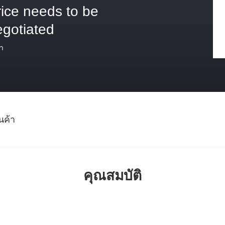
rice needs to be
egotiated
า
นค้า
คุณสมบัติ