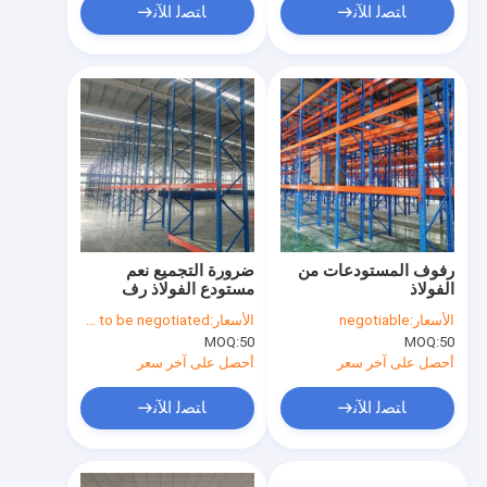
ﺎﺘﺼﻟ ﺍﻶﻧ
ﺎﺘﺼﻟ ﺍﻶﻧ
رفوف المستودعات من
ضرورة التجميع نعم
الفولاذ
مستودع الفولاذ رف
الستائر للتخزين في
الأسعار:
negotiable
الأسعار:
Price needs to be negotiated
المستودع الصناعي
MOQ:
50
MOQ:
50
أحصل على آخر سعر
أحصل على آخر سعر
ﺎﺘﺼﻟ ﺍﻶﻧ
ﺎﺘﺼﻟ ﺍﻶﻧ