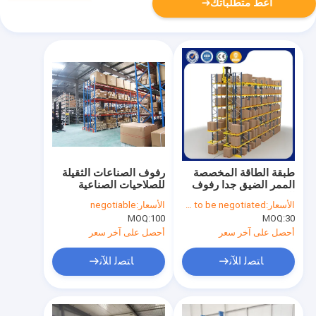
أعط متطلباتك
طبقة الطاقة المخصصة
رفوف الصناعات الثقيلة
الممر الضيق جدا رفوف
للصلاحيات الصناعية
الفوليت Vna مخزن
الأسعار:
Price needs to be negotiated
الأسعار:
negotiable
رفوف
MOQ:
100
MOQ:
30
أحصل على آخر سعر
أحصل على آخر سعر
ﺎﺘﺼﻟ ﺍﻶﻧ
ﺎﺘﺼﻟ ﺍﻶﻧ