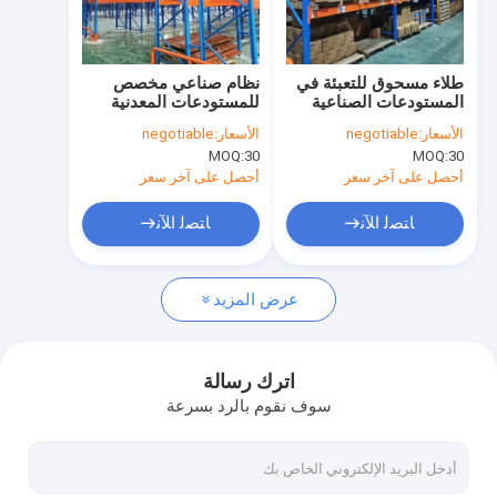
معلومات عنا
جولة في المصنع
طلاء مسحوق للتعبئة في
نظام صناعي مخصص
المستودعات الصناعية
للمستودعات المعدنية
مراقبة الجودة
الثقيلة
الأسعار:
negotiable
الأسعار:
negotiable
MOQ:
30
MOQ:
30
اتصل بنا
أحصل على آخر سعر
أحصل على آخر سعر
أخبار
ﺎﺘﺼﻟ ﺍﻶﻧ
ﺎﺘﺼﻟ ﺍﻶﻧ
القضايا
عرض المزيد
اطلب عرض أسعار
اترك رسالة
سوف نقوم بالرد بسرعة
رفوف المستودعات
رف تخزين المستودعات