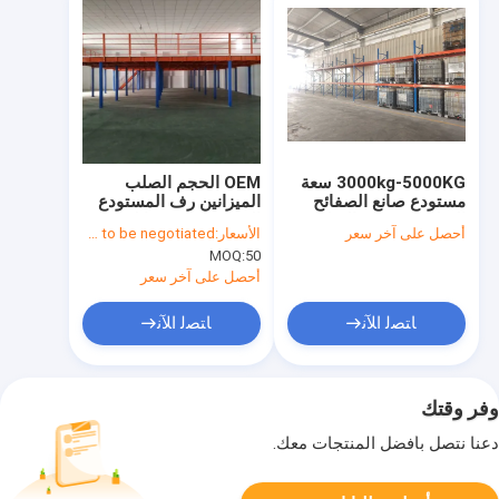
3000kg-5000KG سعة
OEM الحجم الصلب
مستودع صانع الصفائح
الميزانين رف المستودع
الصلبة 2.0mm الصلب
الصناعي عمق قابلة
أحصل على آخر سعر
الأسعار:
Price needs to be negotiated
المسال بارد رف التخزين
للتخصيص
MOQ:
50
أحصل على آخر سعر
ﺎﺘﺼﻟ ﺍﻶﻧ
ﺎﺘﺼﻟ ﺍﻶﻧ
وفر وقتك
دعنا نتصل بأفضل المنتجات معك.