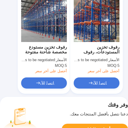
رفوف تخزين
رفوف تخزين مستودع
المستودعات، رفوف
مخصصة شاحنة مفتوحة
البليت ذات الدخول، للبيع
القيادة في رف مع
الأسعار:
Price needs to be negotiated
الأسعار:
Price needs to be negotiated
استخدام المساحة العالية
MOQ:
5
MOQ:
5
أحصل على آخر سعر
أحصل على آخر سعر
ﺎﺘﺼﻟ ﺍﻶﻧ
ﺎﺘﺼﻟ ﺍﻶﻧ
وفر وقتك
دعنا نتصل بأفضل المنتجات معك.