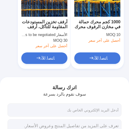
معلومات عنا
جولة في المصنع
1000 كجم محرك حمالة
أرفف تخزين المستودعات
في مخازن الرفوف محرك
المقاومة للتآكل، أرفف
مراقبة الجودة
لون مخصص من خلال
الدخول من خلالها، سعة
10
MOQ:
الأسعار:
Price needs to be negotiated
نظام الرفوف
وزن عالية
أحصل على آخر سعر
30
MOQ:
اتصل بنا
أحصل على آخر سعر
أخبار
ﺎﺘﺼﻟ ﺍﻶﻧ
ﺎﺘﺼﻟ ﺍﻶﻧ
القضايا
اطلب عرض أسعار
اترك رسالة
سوف نقوم بالرد بسرعة
رفوف المستودعات
رف تخزين المستودعات