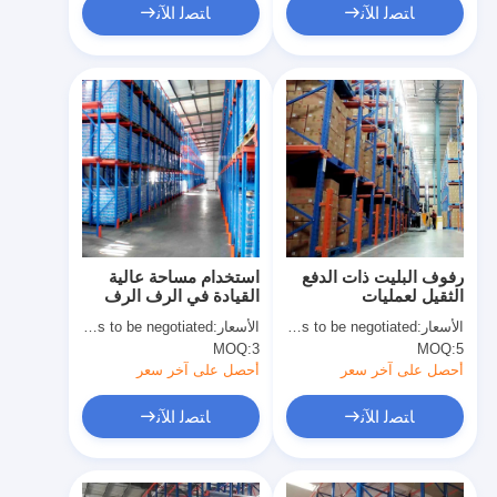
ﺎﺘﺼﻟ ﺍﻶﻧ
ﺎﺘﺼﻟ ﺍﻶﻧ
رفوف البليت ذات الدفع
استخدام مساحة عالية
الثقيل لعمليات
القيادة في الرف الرف
المستودعات التي تدخل
الرف التخزين الرف
الأسعار:
Price needs to be negotiated
الأسعار:
Price needs to be negotiated
أولاً تخرج أولاً للبيع
المصنع البيع المباشر
MOQ:
3
MOQ:
5
أحصل على آخر سعر
أحصل على آخر سعر
ﺎﺘﺼﻟ ﺍﻶﻧ
ﺎﺘﺼﻟ ﺍﻶﻧ