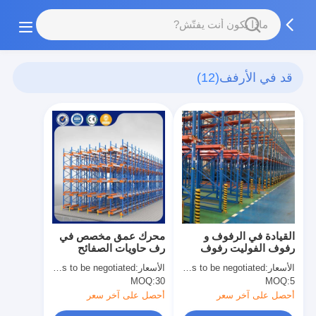
قد في الأرفف
(12)
القيادة في الرفوف و
محرك عمق مخصص في
رفوف الفوليت رفوف
رف حاويات الصفائح
للشاحنات الوصول إلى
السطح المغلف التخزين
الأسعار:
Price needs to be negotiated
الأسعار:
Price needs to be negotiated
التخزين عالية الكثافة
المستودع الثقيل
MOQ:
30
MOQ:
5
الصناعية رفوف للبيع
أحصل على آخر سعر
أحصل على آخر سعر