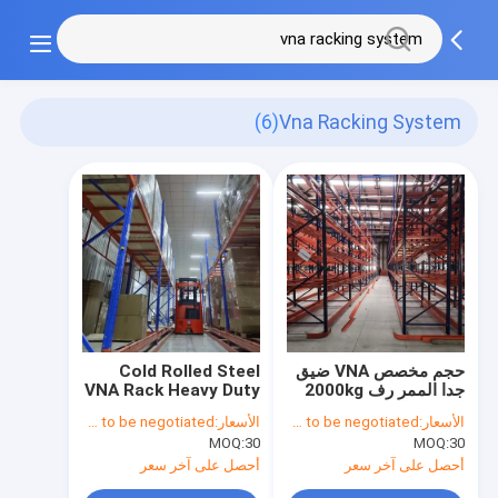
(6)
Vna Racking System
حجم مخصص VNA ضيق
Cold Rolled Steel
جدا الممر رف 2000kg
VNA Rack Heavy Duty
القوة مطلية
Construction Very
الأسعار:
Price needs to be negotiated
الأسعار:
Price needs to be negotiated
Narrow Aisle Pallet
MOQ:
30
MOQ:
30
Racking (مصعد من
الفولاذ المقوس البارد)
أحصل على آخر سعر
أحصل على آخر سعر