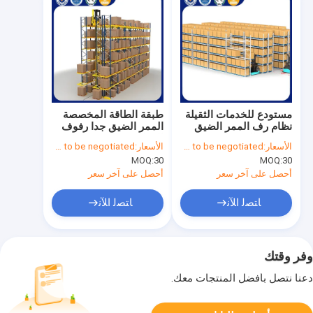
مستودع للخدمات الثقيلة
طبقة الطاقة المخصصة
نظام رف الممر الضيق
الممر الضيق جدا رفوف
جدا رف الممر الضيق
الفوليت Vna مخزن
الأسعار:
Price needs to be negotiated
الأسعار:
Price needs to be negotiated
1000-2000kg
رفوف
MOQ:
30
MOQ:
30
أحصل على آخر سعر
أحصل على آخر سعر
ﺎﺘﺼﻟ ﺍﻶﻧ
ﺎﺘﺼﻟ ﺍﻶﻧ
وفر وقتك
دعنا نتصل بأفضل المنتجات معك.