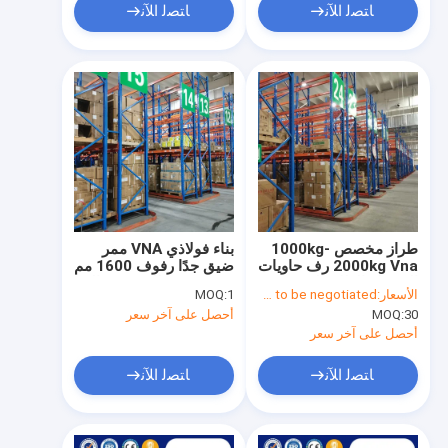
ﺎﺘﺼﻟ ﺍﻶﻧ
ﺎﺘﺼﻟ ﺍﻶﻧ
طراز مخصص 1000kg-
بناء فولاذي VNA ممر
2000kg Vna رف حاويات
ضيق جدًا رفوف 1600 مم
الحمولة الطلاء المسحوق
- 2000 مم للتخزين عالي
الأسعار:
Price needs to be negotiated
1
MOQ:
للتخزين في المستودع
الكثافة
30
MOQ:
أحصل على آخر سعر
أحصل على آخر سعر
ﺎﺘﺼﻟ ﺍﻶﻧ
ﺎﺘﺼﻟ ﺍﻶﻧ