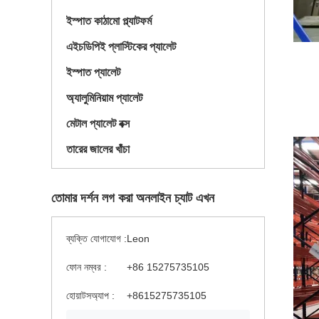
ইস্পাত কাঠামো প্ল্যাটফর্ম
এইচডিপিই প্লাস্টিকের প্যালেট
ইস্পাত প্যালেট
অ্যালুমিনিয়াম প্যালেট
মেটাল প্যালেট বক্স
তারের জালের খাঁচা
তোমার দর্শন লগ করা অনলাইন চ্যাট এখন
ব্যক্তি যোগাযোগ :
Leon
ফোন নম্বর :
+86 15275735105
হোয়াটসঅ্যাপ :
+8615275735105