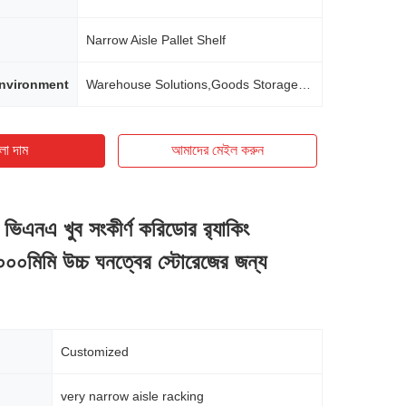
Narrow Aisle Pallet Shelf
Environment
Warehouse Solutions,Goods Storage Rack
ো দাম
আমাদের মেইল ​​করুন
ণ ভিএনএ খুব সংকীর্ণ করিডোর র‍্যাকিং
০০মিমি উচ্চ ঘনত্বের স্টোরেজের জন্য
Customized
very narrow aisle racking