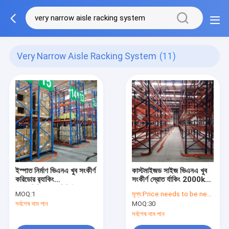
Very Narrow Aisle Racking System
(11)
ইস্পাত নির্মাণ ভিএনএ খুব সংকীর্ণ
কাস্টমাইজড সাইজ ভিএনএ খুব
করিডোর র‍্যাকিং
সংকীর্ণ স্রোত র্যাকিং 2000kg
১৬০০মিমি-২০০০মিমি উচ্চ
পাওয়ার লেপ শেষ
MOQ:
1
মূল্য:
Price needs to be negotiated
ঘনত্বের স্টোরেজের জন্য
সর্বশেষ দাম পান
MOQ:
30
সর্বশেষ দাম পান