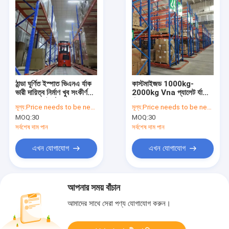
ঠান্ডা ঘূর্ণিত ইস্পাত ভিএনএ র্যাক
কাস্টমাইজড 1000kg-
ভারী দায়িত্ব নির্মাণ খুব সংকীর্ণ
2000kg Vna প্যালেট র্যাকিং
স্রোত প্যালেট র্যাক
গুঁড়া লেপ গুদাম সঞ্চয় জন্য
মূল্য:
Price needs to be negotiated
মূল্য:
Price needs to be negotiated
MOQ:
30
MOQ:
30
সর্বশেষ দাম পান
সর্বশেষ দাম পান
এখন যোগাযোগ
এখন যোগাযোগ
আপনার সময় বাঁচান
আমাদের সাথে সেরা পণ্য যোগাযোগ করুন।