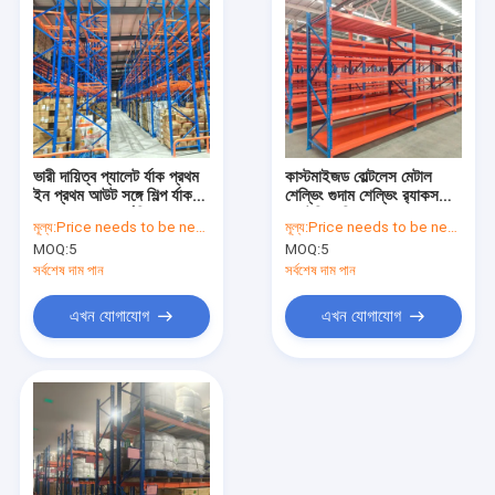
ভারী দায়িত্ব প্যালেট র্যাক প্রথম
কাস্টমাইজড বোল্টলেস মেটাল
ইন প্রথম আউট সঙ্গে শিল্প র্যাক
শেল্ভিং গুদাম শেল্ভিং র‍্যাকস
জন্য গুদাম গুদাম র্যাকিং
ফ্যাক্টরি শেল্ভিং
মূল্য:
Price needs to be negotiated
মূল্য:
Price needs to be negotiated
MOQ:
5
MOQ:
5
সর্বশেষ দাম পান
সর্বশেষ দাম পান
এখন যোগাযোগ
এখন যোগাযোগ
বাড়ি
পণ্য
ভিডিও