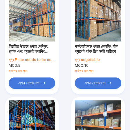
নিয়মিত উচ্চতা গুদাম শেল্ভিং
কাস্টমাইজড গুদাম শেলভিং র্যাক
র‍্যাক এবং প্যালেট র‍্যাকিং
প্যালেট র্যাক শিল্প ভারী দায়িত্ব
বিক্রয়ের জন্য গুদাম র‍্যাকিং
মূল্য:
Price needs to be negotiated
মূল্য:
negotiable
MOQ:
5
MOQ:
10
সর্বশেষ দাম পান
সর্বশেষ দাম পান
এখন যোগাযোগ
এখন যোগাযোগ
বাড়ি
পণ্য
ভিডিও