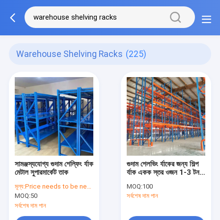
Warehouse Shelving Racks
(225)
সামঞ্জস্যযোগ্য গুদাম শেল্ফিং র্যাক
গুদাম শেলভিং র্যাকের জন্য শিল্প
মেটাল সুপারমার্কেট তাক
র্যাক একক স্তর ওজন 1-3 টন
পণ্য
মূল্য:
Price needs to be negotiated
MOQ:
100
MOQ:
50
সর্বশেষ দাম পান
সর্বশেষ দাম পান