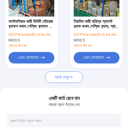
আমাদের সম্পর্কে
কারখানা পরিদর্শন
কাস্টমাইজড ভারী ডিউটি ​​স্টোরেজ
নিয়মিত ভারী দায়িত্ব প্যালেট
র‍্যাকস গুদাম শেল্ভিং র‍্যাকস শিল্প
র‍্যাক গুদাম শেল্ভিং র‍্যাক, স্থান
গুণমান নিয়ন্ত্রণ
স্টোরেজ সমাধান
ব্যবহারের জন্য উপযুক্ত
মূল্য:
Price needs to be negotiated
মূল্য:
Price needs to be negotiated
MOQ:
5
MOQ:
5
আমাদের সাথে যোগাযোগ করুন
সর্বশেষ দাম পান
সর্বশেষ দাম পান
খবর
এখন যোগাযোগ
এখন যোগাযোগ
মামলা
আরো দেখুন
একটি উদ্ধৃতি অনুরোধ করুন
একটি বার্তা রেখে যান
আমরা দ্রুত উত্তর দেব
স্টোরেজ প্যালেট র্যাকিং
গুদাম স্টোরেজ রাক