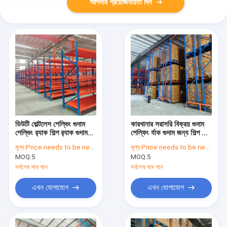
আপনার প্রয়োজনীয়তা দিন
ডিউটি ​​বোল্টলেস শেল্ভিং গুদাম
কারখানার সরাসরি বিক্রয় গুদাম
শেল্ভিং র‍্যাক শিল্প র‍্যাক গুদাম
শেল্ফিং র্যাক গুদাম জন্য শিল্প র্যাক
জন্য
কাস্টমাইজযোগ্য
মূল্য:
Price needs to be negotiated
মূল্য:
Price needs to be negotiated
MOQ:
5
MOQ:
5
সর্বশেষ দাম পান
সর্বশেষ দাম পান
এখন যোগাযোগ
এখন যোগাযোগ