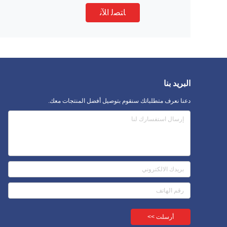
ﺎﺘﺼﻟ ﺍﻶﻧ
البريد بنا
دعنا نعرف متطلباتك سنقوم بتوصيل أفضل المنتجات معك.
أرسلت >>