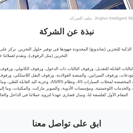
Jinghui Int. ملف الشركة
نبذة عن الشركة
ذكية للتخزين (شاندونغ) المحدودة جهودها في توفير حلول التخزين. نركز عل
التخزين (مثل الرفوف)، ونقدم لعملائنا 
بالتات القابلة للتعديل، ورفوف البالتات ذات الدخول، ورفوف الكابولي، ورفوف ا
مستودعات، ورفوف الميزانين، والمنصة الفولاذية، ورفوف النقل اللاسلكي، ورفو
الخدمة المتوسطة، والرفوف المخصصة لمحلات السيارات 4S، ونظام RS
والخدمات اللوجستية، ومؤسسات الأدوية، والسوبر ماركت، والمكتبات، وما إلى 
المقام الأول كفلسفة لنا، ونبذل قصارى جهدنا لتزويد عملائنا في الداخل والخ
ابق على تواصل معنا