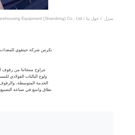
منزل
/
حول بنا
/
elligent Warehousing Equipment (Shandong) Co., Ltd
تكرس شركة جينغوي للمعدات ال
تتراوح منتجاتنا من رفوف ال
ولوح البالتات الفولاذي لل
نطاق واسع في صناعة التصنيع، 