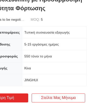
ότητα Φόρτωσης
to be negotiated
MOQ:
5
επτομέρειες
Τυπική συσκευασία εξαγωγής
δοσης
5-15 εργάσιμες ημέρες
προσφοράς
550 τόνοι το μήνα
ωγής
Κίνα
JINGHUI
ερη Τιμή
Στείλτε Μας Μήνυμα