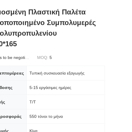
οσμένη Πλαστική Παλέτα
οποποιημένο Συμπολυμερές
Πολυπροπυλενίου
0*165
to be negotiated
MOQ:
5
επτομέρειες
Τυπική συσκευασία εξαγωγής
δοσης
5-15 εργάσιμες ημέρες
ής
T/T
προσφοράς
550 τόνοι το μήνα
ωγής
Κίνα