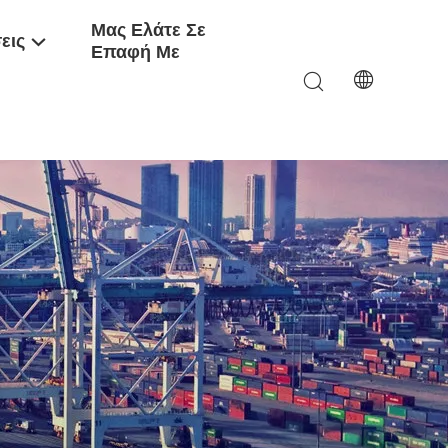
Μας Ελάτε Σε
εις
Επαφή Με