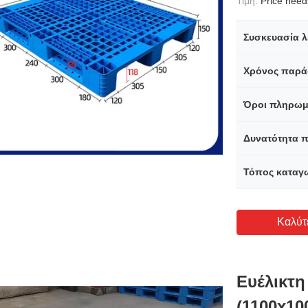
Τιμή:
Price needs 
Συσκευασία λ
Χρόνος παρά
Όροι πληρωμ
Δυνατότητα 
Τόπος καταγ
Καλύτ
Ευέλικτη
(1100x1