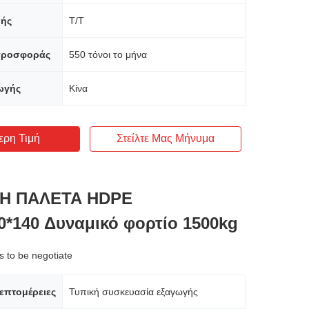
ής
T/T
προσφοράς
550 τόνοι το μήνα
ωγής
Κίνα
ερη Τιμή
Στείλτε Μας Μήνυμα
Η ΠΑΛΕΤΑ HDPE
0*140 Δυναμικό φορτίο 1500kg
s to be negotiate
επτομέρειες
Τυπική συσκευασία εξαγωγής