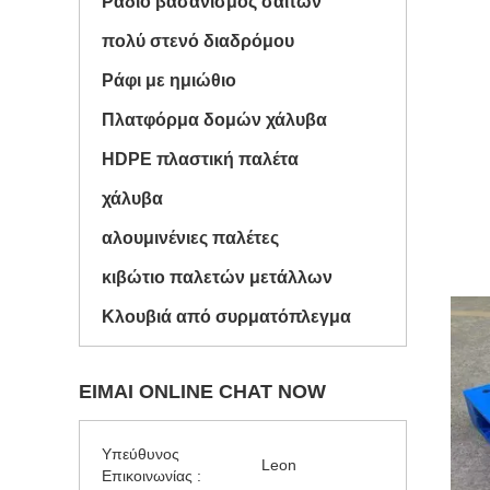
Ραδιο βασανισμός σαϊτών
πολύ στενό διαδρόμου
Ράφι με ημιώθιο
Πλατφόρμα δομών χάλυβα
HDPE πλαστική παλέτα
χάλυβα
αλουμινένιες παλέτες
κιβώτιο παλετών μετάλλων
Κλουβιά από συρματόπλεγμα
ΕΊΜΑΙ ONLINE CHAT NOW
Υπεύθυνος
Leon
Επικοινωνίας :