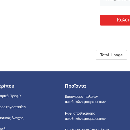
Καλύτ
Total 1 page
ερίπου
Προϊόντα
αιρικό Προφίλ
βασανισμός παλετών
αποθηκών εμπορευμάτων
ρος εργοστασίων
Ράφι αποθήκευσης
ιοτικός έλεγχος
αποθηκών εμπορευμάτων
αφή