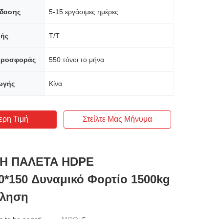
δοσης
5-15 εργάσιμες ημέρες
ής
T/T
προσφοράς
550 τόνοι το μήνα
ωγής
Κίνα
ερη Τιμή
Στείλτε Μας Μήνυμα
Η ΠΑΛΕΤΑ HDPE
0*150 Δυναμικό Φορτίο 1500kg
ληση