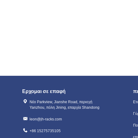
Ερχομαι σε επαφή
π
Νέο Parkview, Jianshe Road, περιοχή
Ετ
Yanzhou, πόλη Jining, επαρχία Shandong
Γύ
leon@jh-racks.com
Πο
+86 15275735105
επ