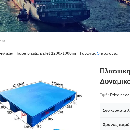
0mm
ς-κλειδιά [ hdpe plastic pallet 1200x1000mm ] αγώνας
5
προϊόντα.
Πλαστική
Δυναμικό
Τιμή:
Price needs 
Συσκευασία λ
Χρόνος παρά