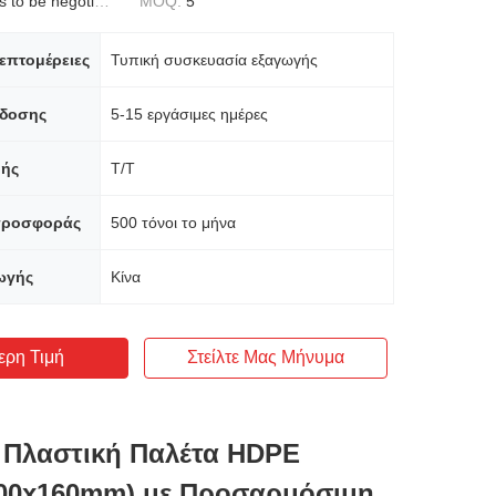
to be negotiated
MOQ:
5
επτομέρειες
Τυπική συσκευασία εξαγωγής
δοσης
5-15 εργάσιμες ημέρες
ής
T/T
προσφοράς
500 τόνοι το μήνα
ωγής
Κίνα
ερη Τιμή
Στείλτε Μας Μήνυμα
 Πλαστική Παλέτα HDPE
000x160mm) με Προσαρμόσιμη