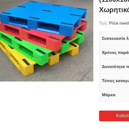
Χωρητικ
Τιμή:
Price needs 
Συσκευασία λ
Χρόνος παρά
Δυνατότητα 
Τόπος καταγ
Μάρκα
Καλύτ