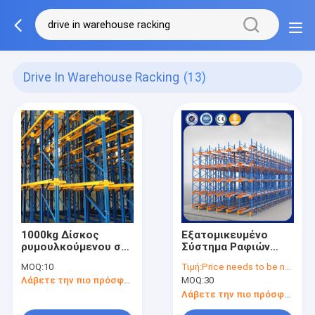
Drive In Warehouse Racking
(13)
1000kg Δίσκος
Εξατομικευμένο
ρυμουλκούμενου σε
Σύστημα Ραφιών
ράφους
Βάθους Drive In με
MOQ:
10
Τιμή:
Price needs to be negotiated
αποθήκευσης
Γαλβανισμένη
Λάβετε την πιο πρόσφατη τιμή
MOQ:
30
Προσαρμοσμένη
Επιφάνεια για
χρωματική κίνηση
Αποθήκευση σε
Λάβετε την πιο πρόσφατη τιμή
μέσω συστήματος
Αποθήκη βαρέως