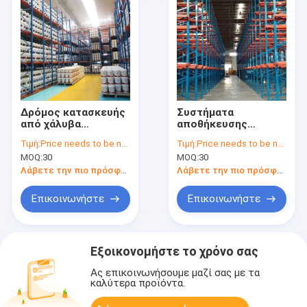
Δρόμος κατασκευής
Συστήματα
από χάλυβα
αποθήκευσης
επικαλυμμένο με
υψηλής πυκνότητας
Τιμή:
Price needs to be negotiated
Τιμή:
Price needs to be negotiated
σκόνη σε ράφια για
MOQ:
30
MOQ:
30
αποθήκευση σε
αποθήκες βαρέος
Λάβετε την πιο πρόσφατη τιμή
Λάβετε την πιο πρόσφατη τιμή
φορτίου
Επικοινωνήστε
Επικοινωνήστε
Εξοικονομήστε το χρόνο σας
Ας επικοινωνήσουμε μαζί σας με τα
καλύτερα προϊόντα.