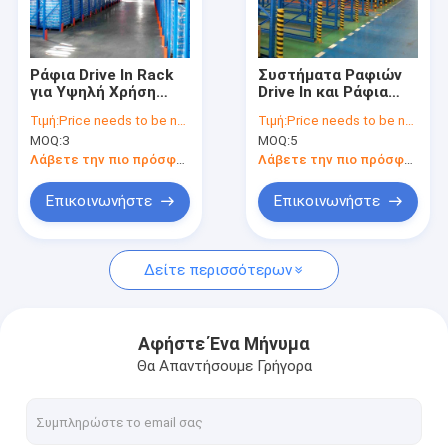
Σχετικά με εμάς
Επισκεψή εργοστασίου
Ράφια Drive In Rack
Συστήματα Ραφιών
για Υψηλή Χρήση
Drive In και Ράφια
Έλεγχος Ποιότητας
Χώρου, Ράφια
Παλετών για
Τιμή:
Price needs to be negotiated
Τιμή:
Price needs to be negotiated
Παλετών, Ράφια
Αποθήκευση Υψηλής
MOQ:
3
MOQ:
5
Αποθήκης, Ράφια
Πυκνότητας
Επικοινωνήστε μαζί μας
Απευθείας Πώλησης
Προσβάσιμη από
Λάβετε την πιο πρόσφατη τιμή
Λάβετε την πιο πρόσφατη τιμή
από το Εργοστάσιο
Ανυψωτικά
Μηχανήματα
Ειδήσεις
Επικοινωνήστε
Επικοινωνήστε
Βιομηχανικά Ράφια
προς Πώληση
Υποθέσεις
Δείτε περισσότερων
Ζητήστε Προσφορά
Αφήστε Ένα Μήνυμα
Θα Απαντήσουμε Γρήγορα
βασανισμός παλετών αποθηκών εμπορευμάτων
Ράφι αποθήκευσης αποθηκών εμπορευμάτων