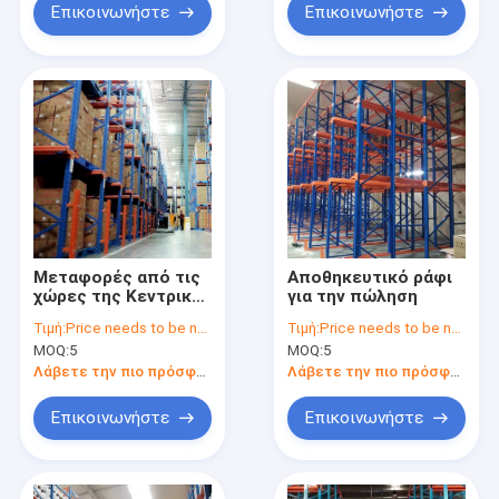
ράφων
τύπου
Επικοινωνήστε
Επικοινωνήστε
Μεταφορές από τις
Αποθηκευτικό ράφι
χώρες της Κεντρικής
για την πώληση
Αμερικής
Τιμή:
Price needs to be negotiated
Τιμή:
Price needs to be negotiated
MOQ:
5
MOQ:
5
Λάβετε την πιο πρόσφατη τιμή
Λάβετε την πιο πρόσφατη τιμή
Επικοινωνήστε
Επικοινωνήστε