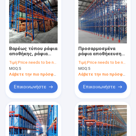
Βαρέως τύπου ράφια
Προσαρμοσμένα
αποθήκης, ράφια
ράφια αποθήκευσης
παλετών,
αποθεμάτων
Τιμή:
Price needs to be negotiated
Τιμή:
Price needs to be negotiated
βιομηχανικά ράφια,
Φορκοκύλινδρο
MOQ:
5
MOQ:
5
πώληση για
Πρόσβαση σε ράφι
με υψηλή χρήση
Λάβετε την πιο πρόσφατη τιμή
Λάβετε την πιο πρόσφατη τιμή
χώρου
Επικοινωνήστε
Επικοινωνήστε
Σπίτι
Προϊόντα
Βίντεο