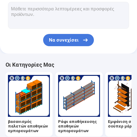
Εμφάνιση σε σούπερ μάρκετ
Πρόβολο Racking
Push Back Racking
Να συνεχίσει
Οδηγήστε σε ράφια
Ραδιο βασανισμός σαϊτών
Οι Κατηγορίες Μας
πολύ στενό διαδρόμου
Ράφι με ημιώθιο
Πλατφόρμα δομών χάλυβα
HDPE πλαστική παλέτα
βασανισμός
Ράφι αποθήκευσης
Εμφάνιση σε
χάλυβα
παλετών αποθηκών
αποθηκών
σούπερ μάρκε
εμπορευμάτων
εμπορευμάτων