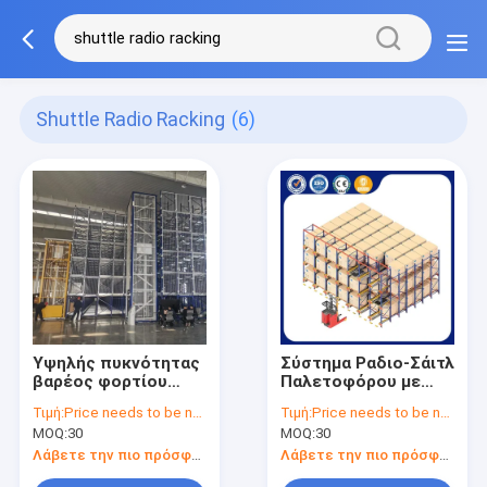
Shuttle Radio Racking
(6)
Υψηλής πυκνότητας
Σύστημα Ραδιο-Σάιτλ
βαρέος φορτίου
Παλετοφόρου με
ραδιομεταφορέας
Αντοχή στη
Τιμή:
Price needs to be negotiated
Τιμή:
Price needs to be negotiated
διαστημική
Διάβρωση,
MOQ:
30
MOQ:
30
διαχείριση
Σχεδιασμός βαρέως
αποθεμάτων
τύπου, Πολλαπλά
Λάβετε την πιο πρόσφατη τιμή
Λάβετε την πιο πρόσφατη τιμή
Χρώματα