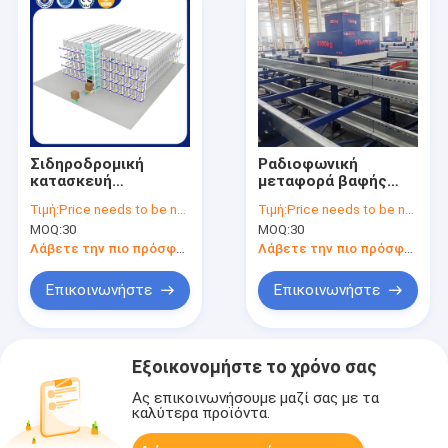
Σιδηροδρομική
Ραδιοφωνική
κατασκευή
μεταφορά βαφής
Ραδιομεταφορέα
πούδρας με
Τιμή:
Price needs to be negotiated
Τιμή:
Price needs to be negotiated
Rack Pallet Racking
ρυθμιζόμενη
MOQ:
30
MOQ:
30
Πλήρως ρυθμιζόμενο
αποθήκευση υψηλής
σχεδιασμό
πυκνότητας,
Λάβετε την πιο πρόσφατη τιμή
Λάβετε την πιο πρόσφατη τιμή
προσαρμοσμένο
μέγεθος
Επικοινωνήστε
Επικοινωνήστε
Εξοικονομήστε το χρόνο σας
Ας επικοινωνήσουμε μαζί σας με τα
καλύτερα προϊόντα.