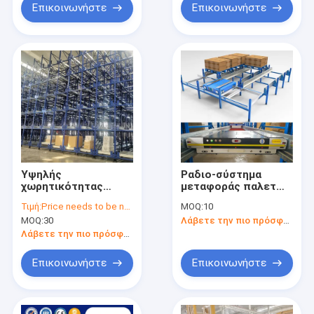
Επικοινωνήστε
Επικοινωνήστε
Υψηλής
Ραδιο-σύστημα
χωρητικότητας
μεταφοράς παλετών
Αποθήκη
χωρητικότητας
Τιμή:
Price needs to be negotiated
MOQ:
10
Αποθήκευση
1000kg, ράφια
MOQ:
30
Λάβετε την πιο πρόσφατη τιμή
Ραδιομεταφορέας
μεταφοράς δύο και
Συστήματα ράφων
τεσσάρων
Λάβετε την πιο πρόσφατη τιμή
Χάλυβα Καλύψη σε
κατευθύνσεων
σκόνη Επεξεργασία
Επικοινωνήστε
Επικοινωνήστε
επιφάνειας