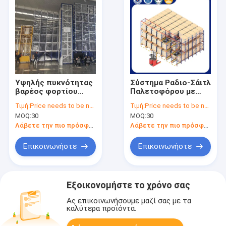
Υψηλής πυκνότητας
Σύστημα Ραδιο-Σάιτλ
βαρέος φορτίου
Παλετοφόρου με
ραδιομεταφορέας
Αντοχή στη
Τιμή:
Price needs to be negotiated
Τιμή:
Price needs to be negotiated
διαστημική
Διάβρωση,
MOQ:
30
MOQ:
30
διαχείριση
Σχεδιασμός βαρέως
αποθεμάτων
τύπου, Πολλαπλά
Λάβετε την πιο πρόσφατη τιμή
Λάβετε την πιο πρόσφατη τιμή
Χρώματα
Επικοινωνήστε
Επικοινωνήστε
Εξοικονομήστε το χρόνο σας
Ας επικοινωνήσουμε μαζί σας με τα
καλύτερα προϊόντα.