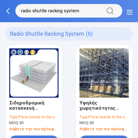
Radio Shuttle Racking System
(6)
Σιδηροδρομική
Υψηλής
κατασκευή
χωρητικότητας
Ραδιομεταφορέα
Αποθήκη
Τιμή:
Price needs to be negotiated
Τιμή:
Price needs to be negotiated
Rack Pallet Racking
Αποθήκευση
MOQ:
30
MOQ:
30
Πλήρως ρυθμιζόμενο
Ραδιομεταφορέας
σχεδιασμό
Συστήματα ράφων
Λάβετε την πιο πρόσφατη τιμή
Λάβετε την πιο πρόσφατη τιμή
Χάλυβα Καλύψη σε