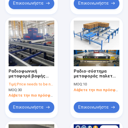
σκόνη Επεξεργασία
Επικοινωνήστε
Επικοινωνήστε
επιφάνειας
Ραδιοφωνική
Ραδιο-σύστημα
μεταφορά βαφής
μεταφοράς παλετών
πούδρας με
χωρητικότητας
Τιμή:
Price needs to be negotiated
MOQ:
10
ρυθμιζόμενη
1000kg, ράφια
MOQ:
30
Λάβετε την πιο πρόσφατη τιμή
αποθήκευση υψηλής
μεταφοράς δύο και
πυκνότητας,
τεσσάρων
Λάβετε την πιο πρόσφατη τιμή
προσαρμοσμένο
κατευθύνσεων
μέγεθος
Επικοινωνήστε
Επικοινωνήστε