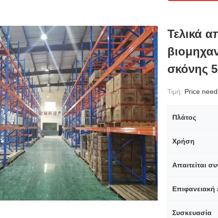
Τελικά α
βιομηχα
σκόνης 5
Τιμή:
Price needs 
Πλάτος
Χρήση
Επιφανειακή 
Συσκευασία