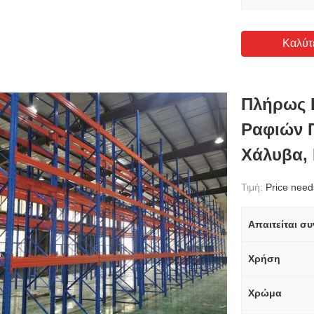
Καλύτ
Πλήρως 
Ραφιών 
Χάλυβα,
Τιμή:
Price needs 
Χρήση
Χρώμα