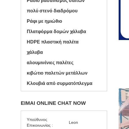
Ραδιο βασανισμός σαϊτών
πολύ στενό διαδρόμου
Ράφι με ημιώθιο
Πλατφόρμα δομών χάλυβα
HDPE πλαστική παλέτα
χάλυβα
αλουμινένιες παλέτες
κιβώτιο παλετών μετάλλων
Κλουβιά από συρματόπλεγμα
ΕΊΜΑΙ ONLINE CHAT NOW
Υπεύθυνος
Leon
Επικοινωνίας :