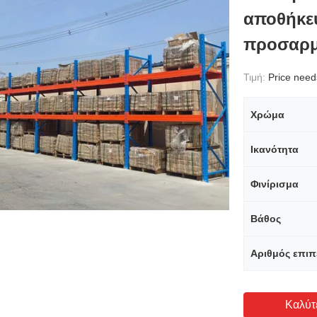
αποθήκε
προσαρμ
Τιμή:
Price needs 
Χρώμα
Ικανότητα
Φινίρισμα
Βάθος
Αριθμός επι
Καλύτ