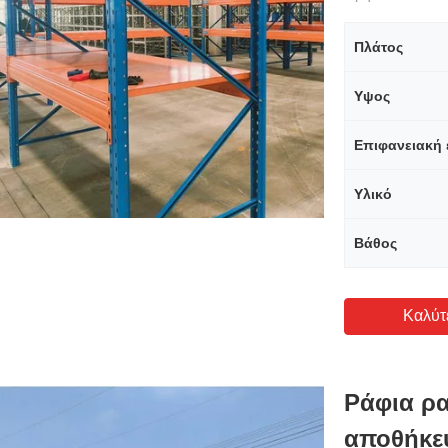
Πλάτος
Υψος
Επιφανειακή 
Υλικό
Βάθος
Καλύτ
Ράφια ρ
αποθήκε