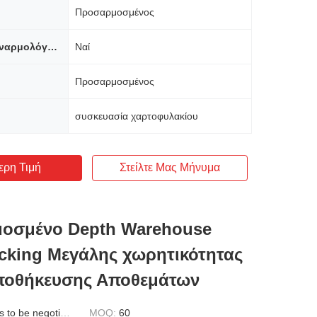
Προσαρμοσμένος
Απαιτείται συναρμολόγηση
Ναί
Προσαρμοσμένος
συσκευασία χαρτοφυλακίου
ερη Τιμή
Στείλτε Μας Μήνυμα
οσμένο Depth Warehouse
acking Μεγάλης χωρητικότητας
ποθήκευσης Αποθεμάτων
to be negotiated
MOQ:
60