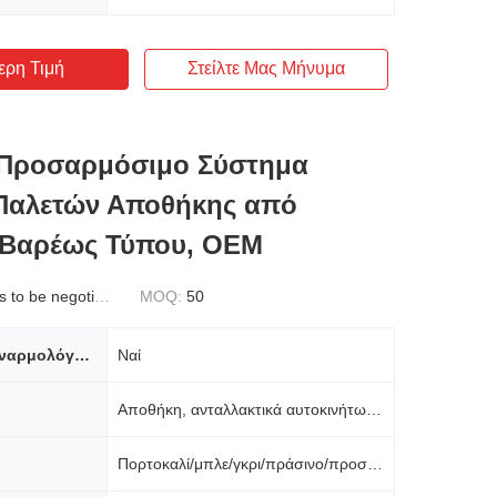
ερη Τιμή
Στείλτε Μας Μήνυμα
Προσαρμόσιμο Σύστημα
Παλετών Αποθήκης από
 Βαρέως Τύπου, OEM
to be negotiated
MOQ:
50
Απαιτείται συναρμολόγηση
Ναί
Αποθήκη, ανταλλακτικά αυτοκινήτων, βιομηχανία, ψυχρή αποθήκευση
Πορτοκαλί/μπλε/γκρι/πράσινο/προσαρμοσμένο