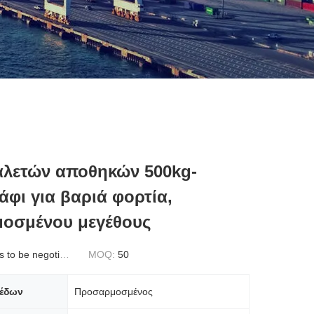
αλετών αποθηκών 500kg-
άφι για βαριά φορτία,
οσμένου μεγέθους
to be negotiated
MOQ:
50
πέδων
Προσαρμοσμένος