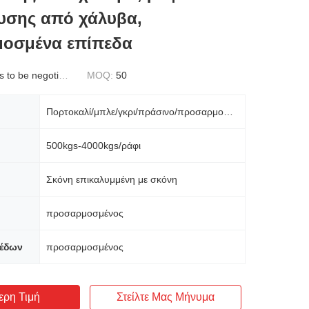
υσης από χάλυβα,
οσμένα επίπεδα
to be negotiated
MOQ:
50
Πορτοκαλί/μπλε/γκρι/πράσινο/προσαρμοσμένο
500kgs-4000kgs/ράφι
Σκόνη επικαλυμμένη με σκόνη
προσαρμοσμένος
πέδων
προσαρμοσμένος
ερη Τιμή
Στείλτε Μας Μήνυμα