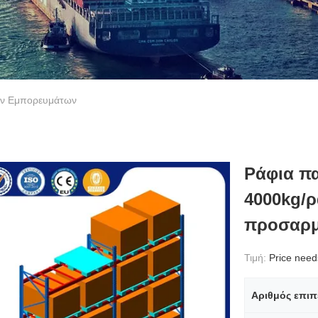
ών Εμπορευμάτων
Ράφια π
4000kg/ρ
προσαρμ
Τιμή:
Price needs 
Αριθμός επι