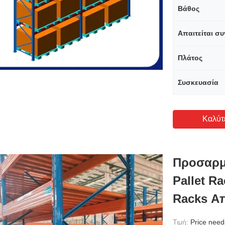
Βάθος
Πλάτος
Συσκευασία
Καλύτ
Προσαρμ
Pallet R
Racks Α
Τιμή:
Price needs 