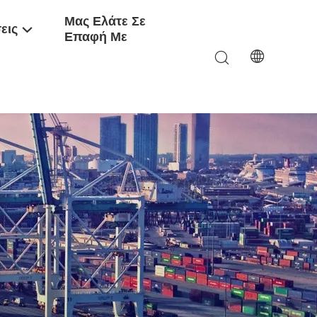
Μας Ελάτε Σε
εις
Επαφή Με