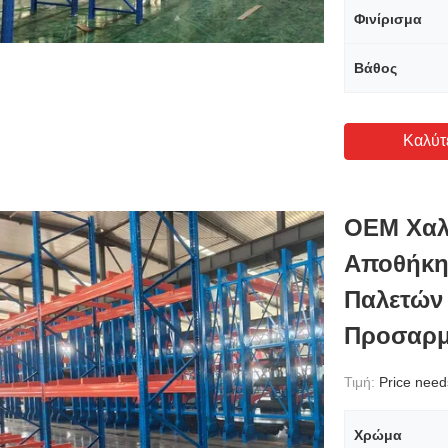
Φινίρισμα
Βάθος
Καλύτ
OEM Χαλ
Αποθήκη
Παλετών
Προσαρμ
Τιμή:
Price needs 
Χρώμα