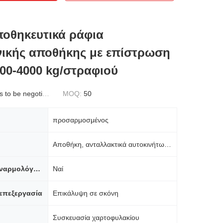
ποθηκευτικά ράφια
νικής αποθήκης με επίστρωση
00-4000 kg/στραφιού
to be negotiated
MOQ:
50
προσαρμοσμένος
Αποθήκη, ανταλλακτικά αυτοκινήτων, βιομηχανία, ψυχρή αποθήκευση
Απαιτείται συναρμολόγηση
Ναί
επεξεργασία
Επικάλυψη σε σκόνη
Συσκευασία χαρτοφυλακίου