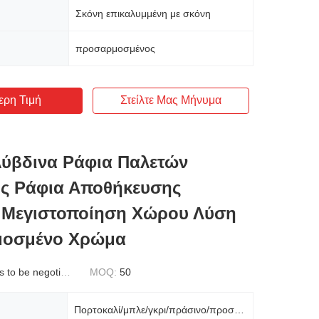
Σκόνη επικαλυμμένη με σκόνη
προσαρμοσμένος
ερη Τιμή
Στείλτε Μας Μήνυμα
ύβδινα Ράφια Παλετών
ς Ράφια Αποθήκευσης
 Μεγιστοποίηση Χώρου Λύση
οσμένο Χρώμα
to be negotiated
MOQ:
50
Πορτοκαλί/μπλε/γκρι/πράσινο/προσαρμοσμένο