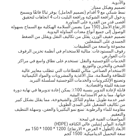
والأدوية.
تصميم وهيكل ممتاز:
نمط شبكي مع 9 أقدام (تصميم الحامل): يوفر ثباتًا فائقًا ويسمح
بدخول الرافعة الشوكية ورافعة البليت ذات 4 اتجاهات لتحقيق
أقصى قدر من القدرة على المناورة.
الارتفاع الأمثل (150 مم): يضمن السلامة الهيكلية مع السماح بسهولة
الوصول إلى جميع أنواع معدات المناولة اليدوية.
تصميم خفيف الوزن: يقلل من تكاليف النقل ويقلل من الضغط
الجسدي على المشغلين.
مجموعة واسعة من التطبيقات:
رفوف المستودعات: مثالية للاستخدام في أنظمة تخزين الرفوف
ذات العوارض.
الخدمات اللوجستية والنقل: تستخدم على نطاق واسع في مراكز
الشحن والتخزين والتوزيع.
الاستخدام الصناعي: مثالي للقطاعات التي تتطلب معايير عالية
للنظافة والسلامة، مثل الأغذية والمشروبات والمواد الكيميائية
وتصنيع الإلكترونيات والخدمات اللوجستية لسلسلة التبريد.
صديقة للبيئة واقتصادية:
قابلة لإعادة التدوير بنسبة 100٪: يمكن إعادة تدويرها في نهاية دورة
حياتها، مما يدعم الاستدامة البيئية.
عمر خدمة طويل: مقاوم للتآكل والشيخوخة، مما يقلل بشكل كبير
من تكاليف التشغيل على المدى الطويل.
مقاومة للماء والرطوبة: تمنع نمو البكتيريا والعفن، وسهلة التنظيف
والتعقيم.
المواصفات الفنية في لمحة:
المادة: البولي إيثيلين عالي الكثافة (HDPE)
الأبعاد (الطول × العرض × الارتفاع): 1200 * 1000 * 150 مم
سعة التحميل الديناميكية: 1500 كجم