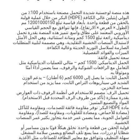
هذه منصة لوجستية شديدة التحمل مصنعة باستخدام 100٪ من
البولي إيثيلين عالي الكثافة (HDPE) البكر من خلال عملية قولبة
بالحقن من قطعة واحدة. بأبعاد قياسية تبلغ 12001000150 مم
(الطول × العرض × الارتفاع)، فإنها تتوافق مع الحجم القياسي
الأوروبي المعتمد على نطاق واسع. تتميز هذه المنصة بقدرة تحمل
ديناميكية رائعة تبلغ 1500 كجم ومتانة استثنائية، وهي الحل الأمثل
لاستبدال المنصات الخشبية التقليدية، وهي مصممة لتلبية المتطلبات
الصارمة لسلاسل التوريد الحديثة وعالية الكفاءة.
الميزات والفوائد التفصيلية:
سعة تحميل فائقة:
الحمل الديناميكي: 1500 كجم – مثالي للعمليات الديناميكية مثل
التعامل مع الرافعات الشوكية والرفوف، مما يضمن أداءً آمنًا
وموثوقًا به.
الحمل الثابت: ما يصل إلى 6000 كجم (6 أطنان) – يدعم الوزن
الشديد في سيناريوهات التراص الثابت، مما يزيد من استخدام
مساحة التخزين.
تحميل الرف: مصمم للاستخدام في أنظمة الرفوف ذات العوارض
بقدرة ممتازة (تأكد من ظروف الرف المحددة قبل الاستخدام).
المواد والتصنيع المتميز:
مادة HDPE البكر: توفر مقاومة فائقة للصدمات، ومقاومة للتآكل
(مضادة للأحماض، ومضادة للقلويات، ومقاومة للصدأ)، ومقاومة
للعوامل الجوية، مما يضمن عمر خدمة يتجاوز بكثير عمر المنصات
الخشبية.
قولبة الحقن من قطعة واحدة: تخلق هيكلًا قويًا بدون مسامير أو
شظايا أو درزات، مما يمنع تلف البضائع ويضمن سلامة المشغل.
سهلة التنظيف وتتوافق مع معايير النظافة للصناعات مثل الأغذية