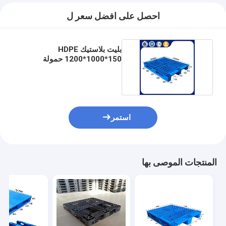
احصل على افضل سعر ل
بليت بلاستيك HDPE
1200*1000*150 حمولة
ديناميكية 1500 كجم للبيع
استمر
المنتجات الموصى بها