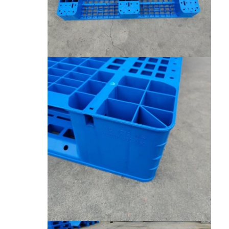
رف عرض السوبر ماركت
الأرفف ناتئ
ادفع الأرفف للخلف
قد في الأرفف
الأرفف مكوك الراديو
أرفف ممر ضيق جدا
رف الميزانين
منصة الهيكل الصلب
علب البلاستيك من هيدبليو
المنصات الصلب