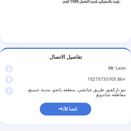
بليت بلاستيكي شديد التحمل 1500 كجم
تفاصيل الاتصال
Mr. Leon
+86 15275735105
نيو باركفيو، طريق جيانشي، منطقة يانجو، مدينة جينينغ،
مقاطعة شاندونغ
ﺎﺘﺼﻟ ﺍﻶﻧ