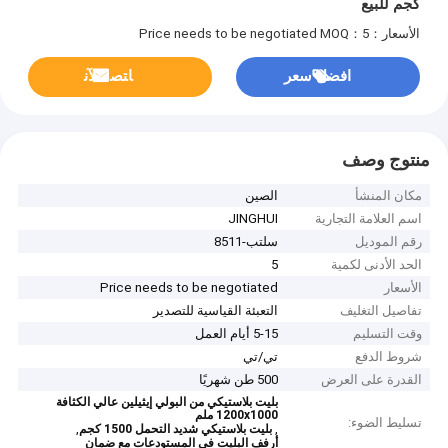
كجم للبيع
الأسعار：Price needs to be negotiated
MOQ：5
افضل سعر
ﺎﺘﺼﻟ ﺍﻶﻧ
منتوج وصف
مكان المنشأ
الصين
اسم العلامة التجارية
JINGHUI
رقم الموديل
سلتب-8511
الحد الأدنى لكمية
5
الأسعار
Price needs to be negotiated
تفاصيل التغليف
التعبئة القياسية للتصدير
وقت التسليم
5-15 أيام العمل
شروط الدفع
تي/تي
القدرة على العرض
500 طن شهريًا
بليت بلاستيكي من البولي إيثيلين عالي الكثافة
1200x1000 ملم
تسليط الضوء:
,
,
بليت بلاستيكي شديد التحمل 1500 كجم
أرفف البليت في المستودعات مع ضمان