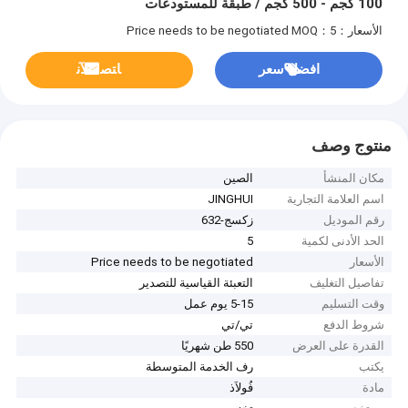
100 كجم - 500 كجم / طبقة للمستودعات
الأسعار：Price needs to be negotiated
MOQ：5
افضل سعر
ﺎﺘﺼﻟ ﺍﻶﻧ
منتوج وصف
مكان المنشأ
الصين
اسم العلامة التجارية
JINGHUI
رقم الموديل
زكسج-632
الحد الأدنى لكمية
5
الأسعار
Price needs to be negotiated
تفاصيل التغليف
التعبئة القياسية للتصدير
وقت التسليم
5-15 يوم عمل
شروط الدفع
تي/تي
القدرة على العرض
550 طن شهريًا
يكتب
رف الخدمة المتوسطة
مادة
فُولاَذ