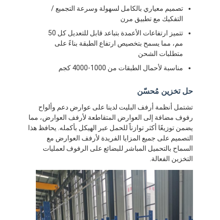
تصميم معياري بالكامل لسهولة وسرعة التجميع /
التفكيك مع تطبيق مرن
تتميز ارتفاعات الأعمدة بتباعد قابل للتعديل كل 50
مم، مما يسمح بتخصيص ارتفاع الطبقة بناءً على
متطلبات الشحن
مناسبة لأحمال الطبقات من 1000-4000 كجم
حل تخزين مُحسّن
تشتمل أنظمة أرفف البليت لدينا على عوارض دعم وألواح
رفوف مضافة إلى العوارض المتقاطعة لأرفف العوارض، مما
يضمن توزيعًا أكثر توازناً للحمل عبر الهيكل بأكمله. يحافظ هذا
التصميم على جميع المزايا الفريدة لأرفف العوارض مع
السماح بالتحميل المباشر للبضائع على الرفوف لعمليات
التخزين الفعالة.
الصفحة الرئيسية
منتجات
فيديوهات