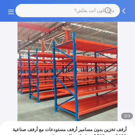
2/3
أرفف تخزين بدون مسامير أرفف مستودعات مع أرفف صناعية