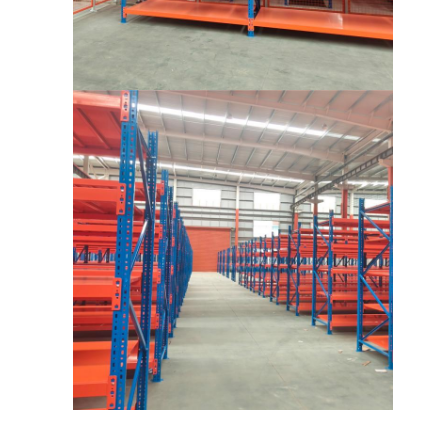
رف عرض السوبر ماركت
الأرفف ناتئ
ادفع الأرفف للخلف
قد في الأرفف
الأرفف مكوك الراديو
أرفف ممر ضيق جدا
رف الميزانين
منصة الهيكل الصلب
علب البلاستيك من هيدبليو
المنصات الصلب