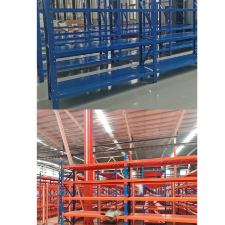
معلومات عنا
جولة في المصنع
مراقبة الجودة
اتصل بنا
أخبار
القضايا
اطلب عرض أسعار
رفوف المستودعات
رف تخزين المستودعات