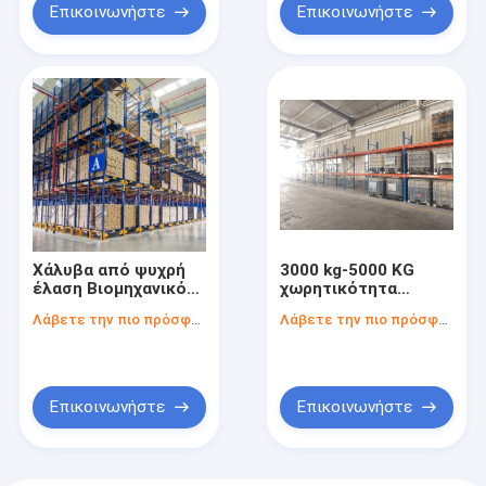
Επικοινωνήστε
Επικοινωνήστε
Χάλυβα από ψυχρή
3000 kg-5000 KG
έλαση Βιομηχανικό
χωρητικότητα
ράφι αποθήκευσης
Αποθηκευτικό ράφι
Λάβετε την πιο πρόσφατη τιμή
Λάβετε την πιο πρόσφατη τιμή
600kg-6000KGS/
παλέτας 2,0 mm
στρώμα φορτίο βαρύ
Χάλυβας κρύας
φορτίο OEM ODM
έλασης
Επικοινωνήστε
Επικοινωνήστε