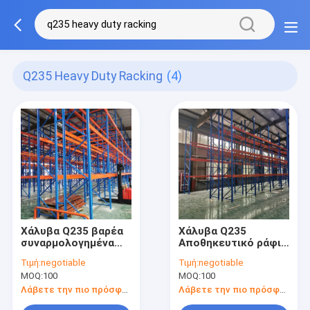
Q235 Heavy Duty Racking
(4)
Χάλυβα Q235 βαρέα
Χάλυβα Q235
συναρμολογημένα
Αποθηκευτικό ράφι
ράφια αποθήκευσης
παλέτας
Τιμή:
negotiable
Τιμή:
negotiable
παλέτας / ράφια
Προσαρμοσμένο
MOQ:
100
MOQ:
100
μεταλλικών
πλάτος Μεγάλης
αποθεμάτων
χωρητικότητας
Λάβετε την πιο πρόσφατη τιμή
Λάβετε την πιο πρόσφατη τιμή
ράφια αποθήκευσης