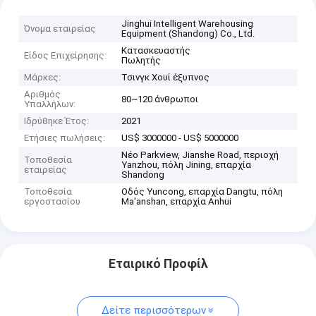
Jinghui Intelligent Warehousing
Όνομα εταιρείας
Equipment (Shandong) Co., Ltd.
Κατασκευαστής
Είδος Επιχείρησης:
Πωλητής
Μάρκες:
Τσινγκ Χουί έξυπνος
Αριθμός
80~120 άνθρωποι
Υπαλλήλων:
Ιδρύθηκε Έτος:
2021
Ετήσιες πωλήσεις:
US$ 3000000 - US$ 5000000
Νέο Parkview, Jianshe Road, περιοχή
Τοποθεσία
Yanzhou, πόλη Jining, επαρχία
εταιρείας
Shandong
Τοποθεσία
Οδός Yuncong, επαρχία Dangtu, πόλη
εργοστασίου
Ma'anshan, επαρχία Anhui
Εταιρικό Προφίλ
Δείτε περισσότερων