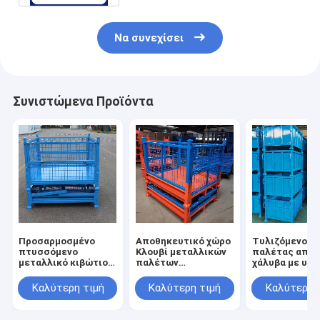
Να συνεχίσει
Συνιστώμενα Προϊόντα
Προσαρμοσμένο
Αποθηκευτικό χώρο
Τυλιζόμενο κ
πτυσσόμενο
Κλουβί μεταλλικών
παλέτας από
μεταλλικό κιβώτιο
παλέτων
χάλυβα με υψ
παλέτας και
Συσσώρευση
χωρητικότητ
στοιβιζόμενο
Τυλιζόμενο
φορτίου και
Καλύτερη τιμή
Καλύτερη τιμή
Καλύτερη 
καλάθι
μεταλλικό δοχείο
στοιβάσιμο σ
αποθήκευσης για
Βιομηχανικό χώρο
για βιομηχανι
βιομηχανικά
αποθήκευσης
αποθήκευση