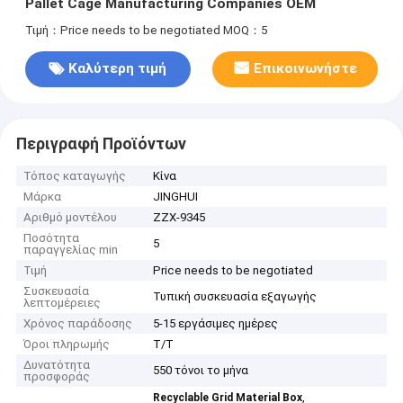
Pallet Cage Manufacturing Companies OEM
Τιμή：Price needs to be negotiated
MOQ：5
Καλύτερη τιμή
Επικοινωνήστε
Περιγραφή Προϊόντων
Τόπος καταγωγής
Κίνα
Μάρκα
JINGHUI
Αριθμό μοντέλου
ZZX-9345
Ποσότητα
5
παραγγελίας min
Τιμή
Price needs to be negotiated
Συσκευασία
Τυπική συσκευασία εξαγωγής
λεπτομέρειες
Χρόνος παράδοσης
5-15 εργάσιμες ημέρες
Όροι πληρωμής
T/T
Δυνατότητα
550 τόνοι το μήνα
προσφοράς
,
Recyclable Grid Material Box