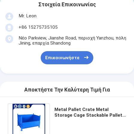
αλουμινένιες παλέτες
Στοιχεία Επικοινωνίας
κιβώτιο παλετών μετάλλων
Mr. Leon
+86 15275735105
Κλουβιά από συρματόπλεγμα
Νέο Parkview, Jianshe Road, περιοχή Yanzhou, πόλη
Jining, επαρχία Shandong
Επικοινωνήστε
Αποκτήστε Την Καλύτερη Τιμή Για
Metal Pallet Crate Metal
Storage Cage Stackable Pallet
Cage Manufacturing Companies
OEM