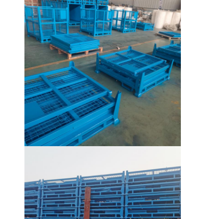
Σχετικά με εμάς
Επισκεψή εργοστασίου
Έλεγχος Ποιότητας
Επικοινωνήστε μαζί μας
Ειδήσεις
Υποθέσεις
Ζητήστε Προσφορά
βασανισμός παλετών αποθηκών εμπορευμάτων
Ράφι αποθήκευσης αποθηκών εμπορευμάτων