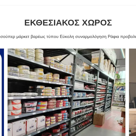
ΕΚΘΕΣΙΑΚΌΣ ΧΏΡΟΣ
α σούπερ μάρκετ βαρέως τύπου Εύκολη συναρμολόγηση Ράφια προβολ