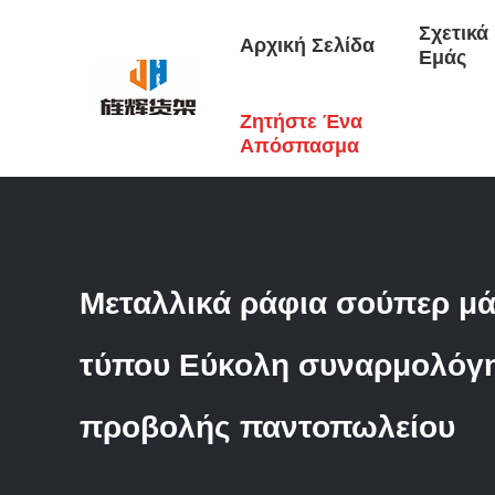
Σχετικά
Αρχική Σελίδα
Εμάς
Ζητήστε Ένα
Αρχική Σελίδα
/
Προϊόντα
/
Εμφάνιση Σε Σούπερ Μάρκετ
/
Απόσπασμα
Μεταλλικά ράφια σούπερ μ
τύπου Εύκολη συναρμολόγ
προβολής παντοπωλείου