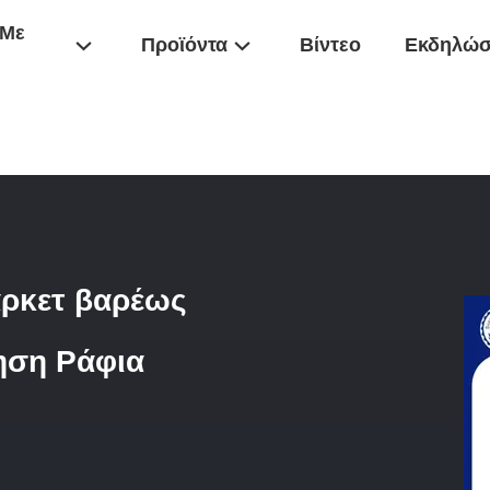
 Με
Προϊόντα
Βίντεο
Εκδηλώσ
Μεταλλικά Ράφια Σούπερ Μάρκετ Βαρέως Τύπου Εύκολη Συναρμολόγ
άρκετ βαρέως
ηση Ράφια