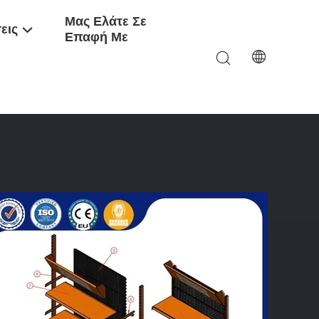
Μας Ελάτε Σε
εις
Επαφή Με
ηση Ράφια Προβολής Παντοπωλείου