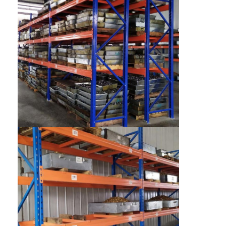
Εμφάνιση σε σούπερ μάρκετ
Πρόβολο Racking
Push Back Racking
Οδηγήστε σε ράφια
Ραδιο βασανισμός σαϊτών
πολύ στενό διαδρόμου
Ράφι με ημιώθιο
Πλατφόρμα δομών χάλυβα
HDPE πλαστική παλέτα
χάλυβα