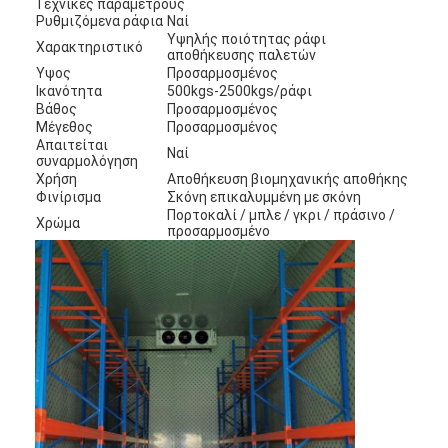
Τεχνικές παραμέτρους
Ρυθμιζόμενα ράφια
Ναί
Υψηλής ποιότητας ράφι
Χαρακτηριστικό
αποθήκευσης παλετών
Υψος
Προσαρμοσμένος
Ικανότητα
500kgs-2500kgs/ράφι
Βάθος
Προσαρμοσμένος
Μέγεθος
Προσαρμοσμένος
Απαιτείται
Ναί
συναρμολόγηση
Χρήση
Αποθήκευση βιομηχανικής αποθήκης
Φινίρισμα
Σκόνη επικαλυμμένη με σκόνη
Πορτοκαλί / μπλε / γκρι / πράσινο /
Χρώμα
προσαρμοσμένο