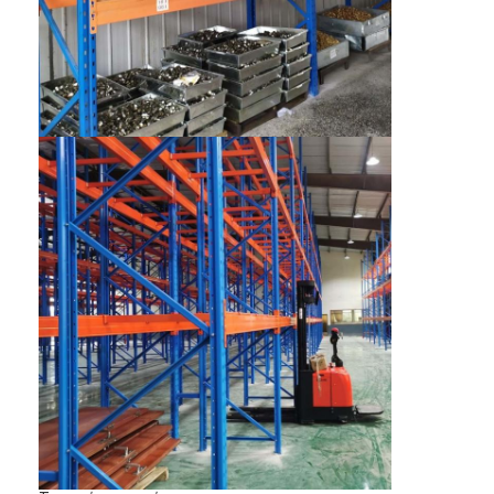
αλουμινένιες παλέτες
κιβώτιο παλετών μετάλλων
Κλουβιά από συρματόπλεγμα