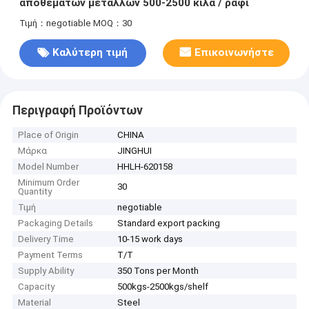
αποθεμάτων μετάλλων 500-2500 κιλά / ράφι
Τιμή：negotiable
MOQ：30
Καλύτερη τιμή
Επικοινωνήστε
Περιγραφή Προϊόντων
Place of Origin
CHINA
Μάρκα
JINGHUI
Model Number
HHLH-620158
Minimum Order
30
Quantity
Τιμή
negotiable
Packaging Details
Standard export packing
Delivery Time
10-15 work days
Payment Terms
T/T
Supply Ability
350 Tons per Month
Capacity
500kgs-2500kgs/shelf
Material
Steel