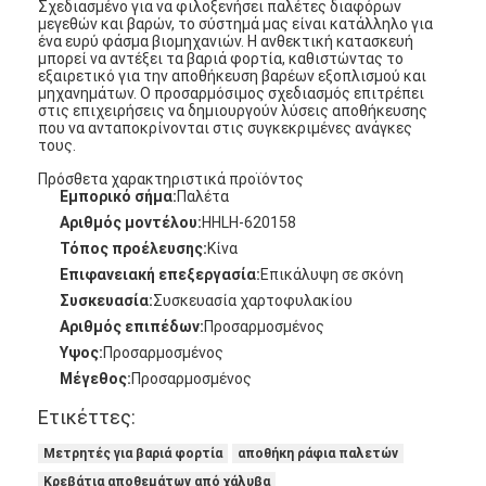
Σχεδιασμένο για να φιλοξενήσει παλέτες διαφόρων
μεγεθών και βαρών, το σύστημά μας είναι κατάλληλο για
ένα ευρύ φάσμα βιομηχανιών. Η ανθεκτική κατασκευή
μπορεί να αντέξει τα βαριά φορτία, καθιστώντας το
εξαιρετικό για την αποθήκευση βαρέων εξοπλισμού και
μηχανημάτων. Ο προσαρμόσιμος σχεδιασμός επιτρέπει
στις επιχειρήσεις να δημιουργούν λύσεις αποθήκευσης
που να ανταποκρίνονται στις συγκεκριμένες ανάγκες
τους.
Πρόσθετα χαρακτηριστικά προϊόντος
Εμπορικό σήμα:
Παλέτα
Αριθμός μοντέλου:
HHLH-620158
Τόπος προέλευσης:
Κίνα
Επιφανειακή επεξεργασία:
Επικάλυψη σε σκόνη
Συσκευασία:
Συσκευασία χαρτοφυλακίου
Αριθμός επιπέδων:
Προσαρμοσμένος
Υψος:
Προσαρμοσμένος
Μέγεθος:
Προσαρμοσμένος
Ετικέττες:
Μετρητές για βαριά φορτία
αποθήκη ράφια παλετών
Κρεβάτια αποθεμάτων από χάλυβα