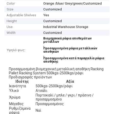
Color
Orange /blue/ Grey/green/Customized
Size
Customized
Adjustable Shelves
Yes
Height
Customized
Use
Industrial Warehouse Storage
Width
Customized
Βιομηχανικά ράφια αποθεμάτων
μετάλλων
,
Προσαρμοσμένα ράφια μεταλλικών
Υψηλό φως:
αποθηκών
,
Προσαρμοσμένα κατά παραγγελία ράφια
αποθήκης
Προσαρμοσμένη βιομηχανική μεταλλική αποθήκη Racking
Pallet Racking System 500kgs-2500kgs/ράφι
Προδιαγραφές προϊόντων
Ιδιότης
Αξία
Ικανότητα
500kgs-2500kgs/ράφι
Υλικό
Ατσάλι
Πορτοκαλί / μπλε / γκρι / πράσινο /
Χρώμα
προσαρμοσμένο
Μέγεθος
Προσαρμοσμένος
Ρυθμιζόμενα
Ναί
ράφια