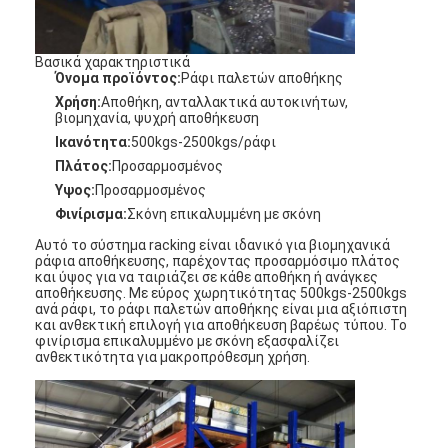
Σχετικά με εμάς
Βασικά χαρακτηριστικά
Επισκεψή εργοστασίου
Όνομα προϊόντος:
Ράφι παλετών αποθήκης
Χρήση:
Αποθήκη, ανταλλακτικά αυτοκινήτων,
Έλεγχος Ποιότητας
βιομηχανία, ψυχρή αποθήκευση
Ικανότητα:
500kgs-2500kgs/ράφι
Επικοινωνήστε μαζί μας
Πλάτος:
Προσαρμοσμένος
Υψος:
Προσαρμοσμένος
Ειδήσεις
Φινίρισμα:
Σκόνη επικαλυμμένη με σκόνη
Υποθέσεις
Αυτό το σύστημα racking είναι ιδανικό για βιομηχανικά
ράφια αποθήκευσης, παρέχοντας προσαρμόσιμο πλάτος
και ύψος για να ταιριάζει σε κάθε αποθήκη ή ανάγκες
Ζητήστε Προσφορά
αποθήκευσης. Με εύρος χωρητικότητας 500kgs-2500kgs
ανά ράφι, το ράφι παλετών αποθήκης είναι μια αξιόπιστη
και ανθεκτική επιλογή για αποθήκευση βαρέως τύπου. Το
φινίρισμα επικαλυμμένο με σκόνη εξασφαλίζει
ανθεκτικότητα για μακροπρόθεσμη χρήση.
βασανισμός παλετών αποθηκών εμπορευμάτων
Ράφι αποθήκευσης αποθηκών εμπορευμάτων