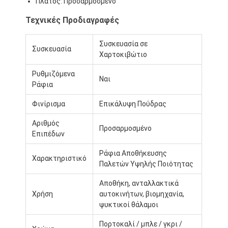
Πλάτος: Προσαρμοσμένο
αλουμινένιες παλέτες
Τεχνικές Προδιαγραφές
κιβώτιο παλετών μετάλλων
Συσκευασία σε
Κλουβιά από συρματόπλεγμα
Συσκευασία
Χαρτοκιβώτιο
Ρυθμιζόμενα
Ναι
Ράφια
Φινίρισμα
Επικάλυψη Πούδρας
Αριθμός
Προσαρμοσμένο
Επιπέδων
Ράφια Αποθήκευσης
Χαρακτηριστικό
Παλετών Υψηλής Ποιότητας
Αποθήκη, ανταλλακτικά
Χρήση
αυτοκινήτων, βιομηχανία,
ψυκτικοί θάλαμοι
Πορτοκαλί / μπλε / γκρι /