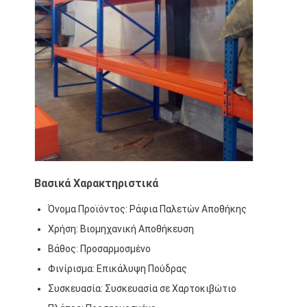
Εμφάνιση σε σούπερ μάρκετ
Πρόβολο Racking
Push Back Racking
Οδηγήστε σε ράφια
Ραδιο βασανισμός σαϊτών
πολύ στενό διαδρόμου
Βασικά Χαρακτηριστικά
Ράφι με ημιώθιο
Όνομα Προϊόντος: Ράφια Παλετών Αποθήκης
Πλατφόρμα δομών χάλυβα
Χρήση: Βιομηχανική Αποθήκευση
Βάθος: Προσαρμοσμένο
HDPE πλαστική παλέτα
Φινίρισμα: Επικάλυψη Πούδρας
χάλυβα
Συσκευασία: Συσκευασία σε Χαρτοκιβώτιο