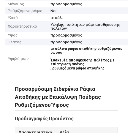
Μέγεθος
προσαρμοσμένος
Ρυθμιζόμενα ράφια
Ναί
Υλικό
ατσάλι
Υψηλής ποιότητας ράφι αποθήκευσης
Χαρακτηριστικό
παλετών
Υψος
προσαρμοσμένος
Πλάτος
προσαρμοσμένος
ατσάλινα ράφια αποθήκης ρυθμιζόμενου
ύψους
,
Υψηλό φως:
Συσκευές αποθήκευσης παλέτας με
επίστρωση σκόνης
,
ρυθμιζόμενα ράφια αποθήκης
Προσαρμόσιμη Σιδερένια Ράφια
Αποθήκης με Επικάλυψη Πούδρας
Ρυθμιζόμενου Ύψους
Προδιαγραφές Προϊόντος
Χαρακτηριστικό
Αξία