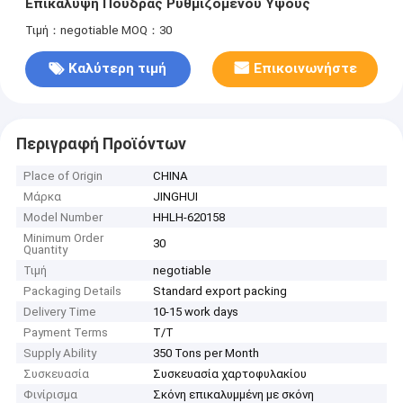
Επικάλυψη Πούδρας Ρυθμιζόμενου Ύψους
Τιμή：negotiable
MOQ：30
Καλύτερη τιμή
Επικοινωνήστε
Περιγραφή Προϊόντων
Place of Origin
CHINA
Μάρκα
JINGHUI
Model Number
HHLH-620158
Minimum Order
30
Quantity
Τιμή
negotiable
Packaging Details
Standard export packing
Delivery Time
10-15 work days
Payment Terms
T/T
Supply Ability
350 Tons per Month
Συσκευασία
Συσκευασία χαρτοφυλακίου
Φινίρισμα
Σκόνη επικαλυμμένη με σκόνη