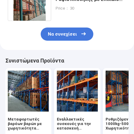
Πούδρας Ρυθμιζόμενου Ύψους
Price： 30
Να συνεχίσει
Συνιστώμενα Προϊόντα
Μεταφορτωτές
Εναλλακτικές
Ρυθμιζόμενο 
βαρέων βαρών με
συσκευές για την
1000kg-5000k
χωρητικότητα
κατασκευή
Χωρητικότητ
φόρτωσης 5000 kg/
συσκευών που
φορτίου