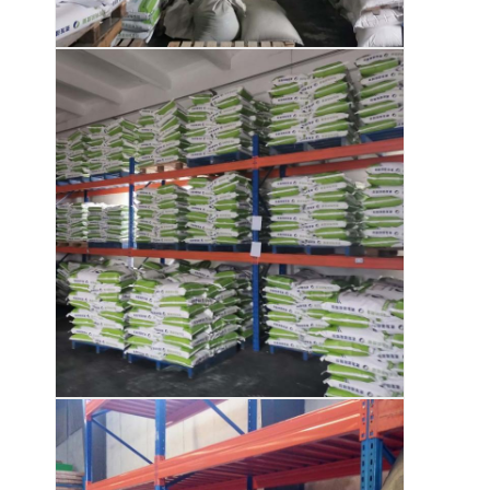
Σχετικά με εμάς
Επισκεψή εργοστασίου
Έλεγχος Ποιότητας
Επικοινωνήστε μαζί μας
Ειδήσεις
Υποθέσεις
Ζητήστε Προσφορά
βασανισμός παλετών αποθηκών εμπορευμάτων
Ράφι αποθήκευσης αποθηκών εμπορευμάτων