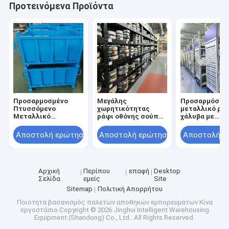
Προτεινόμενα Προϊόντα
Προσαρμοσμένο
Μεγάλης
Προσαρμόσιμ
Πτυσσόμενο
χωρητικότητας
μεταλλικό ρά
Μεταλλικό
ράφι οθόνης σούπερ
χάλυβα με
Παλετοκιβώτιο
μάρκετ με
ρυθμιζόμενο 
Κιβώτιο
ρυθμιζόμενο ύψος
για αποθήκη
Αποστολή ερώτησης
Αποστολή ερώτησης
Αποστολή ε
Επιστροφής Υλικού
και προσαρμόσιμο
Κλωβός
μέγεθος για ράφι
Αποθήκευσης
λιανικού εμπορίου
Αποθήκης
σούπερ μάρκετ
Απευθείας Πώληση
Αρχική
Περίπου
επαφή
Desktop
από το Εργοστάσιο
Σελίδα
εμείς
Site
Sitemap
Πολιτική Απορρήτου
Ποιότητα
βασανισμός παλετών αποθηκών εμπορευμάτων
Κίνα
εργοστάσιο.Copyright © 2026 Jinghui Intelligent Warehousing
Equipment (Shandong) Co., Ltd.. All Rights Reserved.