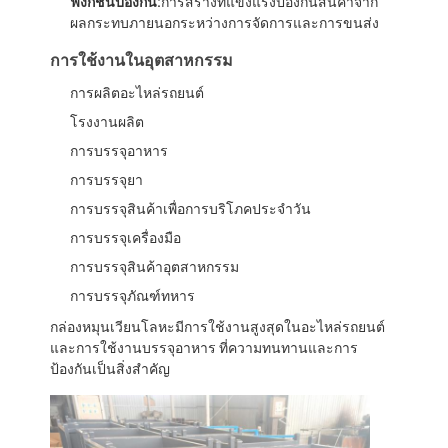
ฟังก์ชันป้องกัน:
การสร้างที่แข็งแรงป้องกันสินค้าจาก
ผลกระทบภายนอกระหว่างการจัดการและการขนส่ง
การใช้งานในอุตสาหกรรม
การผลิตอะไหล่รถยนต์
โรงงานผลิต
การบรรจุอาหาร
การบรรจุยา
การบรรจุสินค้าเพื่อการบริโภคประจําวัน
การบรรจุเครื่องมือ
การบรรจุสินค้าอุตสาหกรรม
การบรรจุภัณฑ์ทหาร
กล่องหมุนเวียนโลหะมีการใช้งานสูงสุดในอะไหล่รถยนต์
และการใช้งานบรรจุอาหาร ที่ความทนทานและการ
ป้องกันเป็นสิ่งสําคัญ