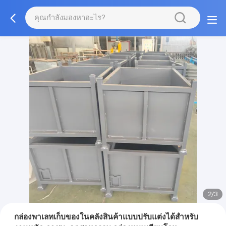
2/3
กล่องพาเลทเก็บของในคลังสินค้าแบบปรับแต่งได้สำหรับ