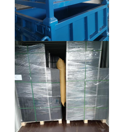
เกี่ยวกับเรา
ทัวร์โรงงาน
การควบคุมคุณภาพ
ติดต่อเรา
ข่าว
กรณี
ขอใบเสนอราคา
ราคาสะพายพอลเล็ตของโกดัง
ชั้นเก็บคลังสินค้า