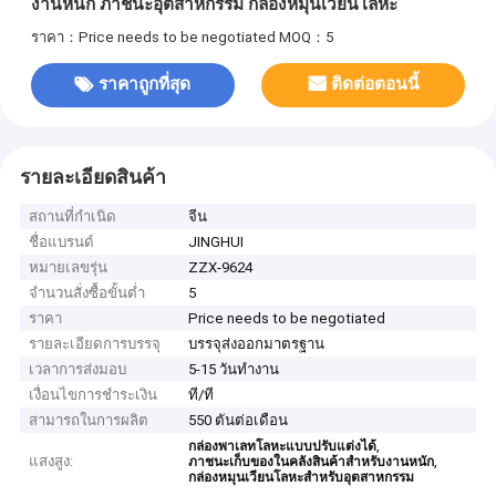
งานหนัก ภาชนะอุตสาหกรรม กล่องหมุนเวียนโลหะ
ราคา：Price needs to be negotiated
MOQ：5
ราคาถูกที่สุด
ติดต่อตอนนี้
รายละเอียดสินค้า
สถานที่กำเนิด
จีน
ชื่อแบรนด์
JINGHUI
หมายเลขรุ่น
ZZX-9624
จำนวนสั่งซื้อขั้นต่ำ
5
ราคา
Price needs to be negotiated
รายละเอียดการบรรจุ
บรรจุส่งออกมาตรฐาน
เวลาการส่งมอบ
5-15 วันทำงาน
เงื่อนไขการชำระเงิน
ที/ที
สามารถในการผลิต
550 ตันต่อเดือน
,
กล่องพาเลทโลหะแบบปรับแต่งได้
แสงสูง:
,
ภาชนะเก็บของในคลังสินค้าสำหรับงานหนัก
กล่องหมุนเวียนโลหะสำหรับอุตสาหกรรม