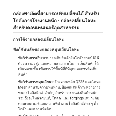
กล่องพาเล็ตที่สามารถปรับเปลี่ยนได้ สําหรับ
โกดังภารโรงงานหนัก - กล่องเปลี่ยนโลหะ
สําหรับคอนเทนเนอร์อุตสาหกรรม
การใช้งานกล่องเปลี่ยนโลหะ
ฟังก์ชันหลักของกล่องหมุนเวียนโลหะ
ฟังก์ชันการเก็บ:
สามารถเก็บสินค้าในโกดังสามมิติได้
ด้วยความจุสูง และความสามารถในการเก็บสินค้าให้
เป็นหลายชั้น เพื่อการใช้พื้นที่ที่ดีที่สุดและการจัดเก็บ
สินค้า
ฟังก์ชันการหมุนเวียน:
สร้างจากเหล็ก Q235 และโลหะ
Mesh สําหรับความทนทาน, ป้องกันสินค้าระหว่างการ
ขนส่งโลจิสติกส์. สําคัญสําหรับการขนส่งสินค้าหนัก
รวมถึงอะไหล่รถยนต์, โหลด, และ forgings.เหมาะกับ
คอนเทนเนอร์และสถานที่ทํางานโลจิสติกส์ต่าง ๆ ทั่ว
โกดังและสถานที่ผลิต.