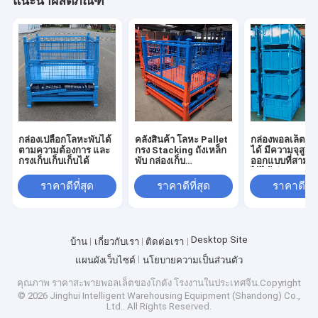
แนะนำผลิตภัณฑ์
กล่องเปลือกโลหะพับได้
คลังสินค้า โลหะ Pallet
กล่องพอลเล็ตเหล็
ตามความต้องการ และ
กรง Stacking ถังเหล็ก
ได้ มีความจุสูง 
กรงเก็บเก็บเก็บได้
พับ กล่องเก็บ
ออกแบบที่สามา
อุตสาหกรรม
ไว้ได้ สําหรับการ
สินค้าอุตสาหกร
ราคาดีที่สุด
ราคาดีที่สุด
ราคาดีที่ส
Desktop Site
บ้าน
เกี่ยวกับเรา
ติดต่อเรา
แผนผังเว็บไซต์
นโยบายความเป็นส่วนตัว
คุณภาพ
ราคาสะพายพอลเล็ตของโกดัง
โรงงานในประเทศจีน.Copyright
© 2026 Jinghui Intelligent Warehousing Equipment (Shandong) Co.,
Ltd.. All Rights Reserved.