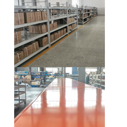
ชั้นวางจอแสดงผลซุปเปอร์มาร์เก็ต
คานเท้าแขนที่ดึง
ผลักดันการดึงกลับ
ขับในที่ดึง
แร็คกระสวยวิทยุ
ทางเดินแคบมาก
ชั้นวางชั้นลอย
แพลตฟอร์มโครงสร้างเหล็ก
พาเลทพลาสติก HDPE
พาเลทเหล็ก