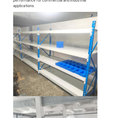
performance for commercial and industrial
เกี่ยวกับเรา
applications.
ทัวร์โรงงาน
การควบคุมคุณภาพ
ติดต่อเรา
ข่าว
กรณี
ขอใบเสนอราคา
ราคาสะพายพอลเล็ตของโกดัง
ชั้นเก็บคลังสินค้า