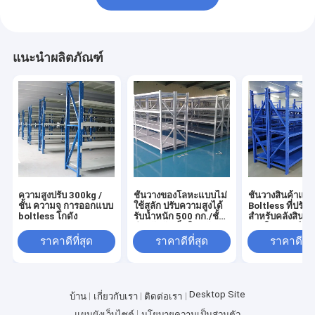
แนะนำผลิตภัณฑ์
ความสูงปรับ 300kg /
ชั้นวางของโลหะแบบไม่
ชั้นวางสินค้าแบ
ชั้น ความจุ การออกแบบ
ใช้สลัก ปรับความสูงได้
Boltless ที่ปรับแ
boltless โกดัง
รับน้ำหนัก 500 กก./ชั้น
สำหรับคลังสินค้า
สำหรับจัดเก็บในคลัง
ของในซูเปอร์มาร
สินค้าและโรงงาน
ชั้นวางสินค้า
ราคาดีที่สุด
ราคาดีที่สุด
ราคาดีที่ส
อุตสาหกรรม
อุตสาหกรรม ขา
จากโรงงาน
Desktop Site
บ้าน
เกี่ยวกับเรา
ติดต่อเรา
แผนผังเว็บไซต์
นโยบายความเป็นส่วนตัว