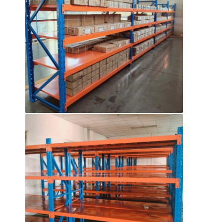
ชั้นวางจอแสดงผลซุปเปอร์มาร์เก็ต
คานเท้าแขนที่ดึง
ผลักดันการดึงกลับ
ขับในที่ดึง
แร็คกระสวยวิทยุ
ทางเดินแคบมาก
ชั้นวางชั้นลอย
แพลตฟอร์มโครงสร้างเหล็ก
พาเลทพลาสติก HDPE
พาเลทเหล็ก