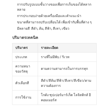
การปรับรูปแบบชั้นวางของเพื่อการเก็บของได้หลาก
หลาย
การประกอบง่ายด้วยเครื่องมือและคําแนะนํา
ขนาดที่สามารถปรับเปลี่ยนได้ เพื่อเข้ากับพื้นที่ต่าง ๆ
มีหลายสี: สีดํา, ส้ม, สีฟ้า, สีเทา, เขียว
ปริมาตรเทคนิค
ปริมาตร
รายละเอียด
ประเภท
รางที่ไม่มีพับ / ริเวท
ความหนา
ตามความสามารถในการบรรทุก
ของวัสดุ
สีดํา/สีส้ม/สีฟ้า/สีเทา/สีเขียว/ตาม
หน้าแรก
ตัวเลือกสี
ความต้องการ
สินค้า
โกดัง ซุปเปอร์มาร์เก็ต โลจิสติกส์ อี
การใช้งาน
คอมเมอร์ส
วิดีโอ