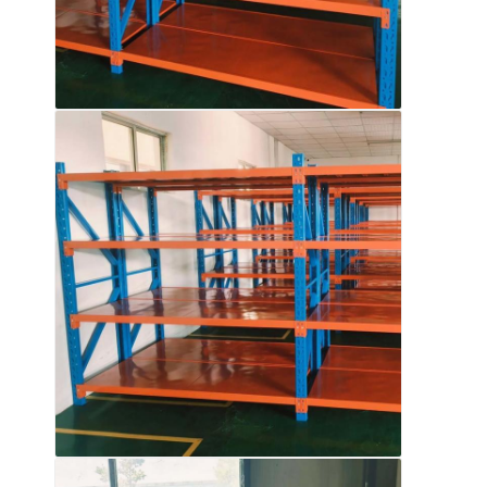
พาเล็ตอลูมิเนียม
กล่องพอลเล็ตโลหะ
กรงเครือสาย