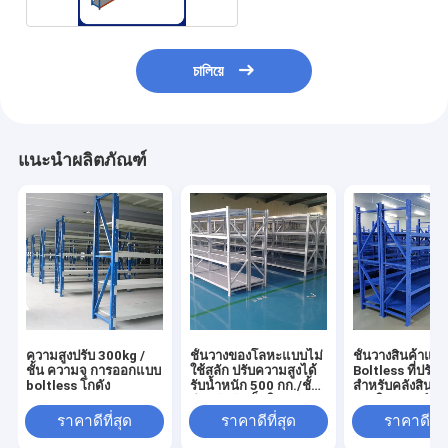
চালিয়ে
แนะนำผลิตภัณฑ์
ความสูงปรับ 300kg /
ชั้นวางของโลหะแบบไม่
ชั้นวางสินค้าแบ
ชั้น ความจุ การออกแบบ
ใช้สลัก ปรับความสูงได้
Boltless ที่ปรับแ
boltless โกดัง
รับน้ำหนัก 500 กก./ชั้น
สำหรับคลังสินค้า
สำหรับจัดเก็บในคลัง
ของในซูเปอร์มาร
สินค้าและโรงงาน
ชั้นวางสินค้า
ราคาดีที่สุด
ราคาดีที่สุด
ราคาดีที่ส
อุตสาหกรรม
อุตสาหกรรม ขา
จากโรงงาน