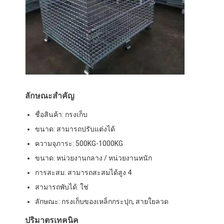
ชั้นวางจอแสดงผลซุปเปอร์มาร์เก็ต
คานเท้าแขนที่ดึง
ผลักดันการดึงกลับ
ขับในที่ดึง
แร็คกระสวยวิทยุ
ลักษณะสําคัญ
ชื่อสินค้า: กรงเก็บ
ทางเดินแคบมาก
ขนาด: สามารถปรับแต่งได้
ชั้นวางชั้นลอย
ความจุภาระ: 500KG-1000KG
ขนาด: หน่วยงานกลาง / หน่วยงานหนัก
แพลตฟอร์มโครงสร้างเหล็ก
การสะสม: สามารถสะสมได้สูง 4
พาเลทพลาสติก HDPE
สามารถพับได้: ใช่
ลักษณะ: กรงเก็บของเหล็กกระปุก, สายใยลวด
พาเลทเหล็ก
ปริมาตรเทคนิค