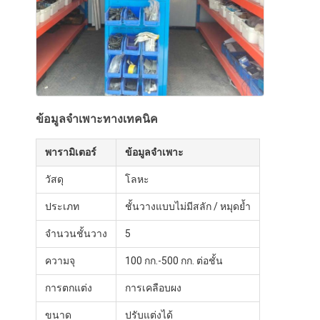
เกี่ยวกับเรา
ทัวร์โรงงาน
การควบคุมคุณภาพ
ติดต่อเรา
ข้อมูลจำเพาะทางเทคนิค
ข่าว
พารามิเตอร์
ข้อมูลจำเพาะ
กรณี
วัสดุ
โลหะ
ขอใบเสนอราคา
ประเภท
ชั้นวางแบบไม่มีสลัก / หมุดย้ำ
จำนวนชั้นวาง
5
ความจุ
100 กก.-500 กก. ต่อชั้น
ราคาสะพายพอลเล็ตของโกดัง
การตกแต่ง
การเคลือบผง
ชั้นเก็บคลังสินค้า
ขนาด
ปรับแต่งได้