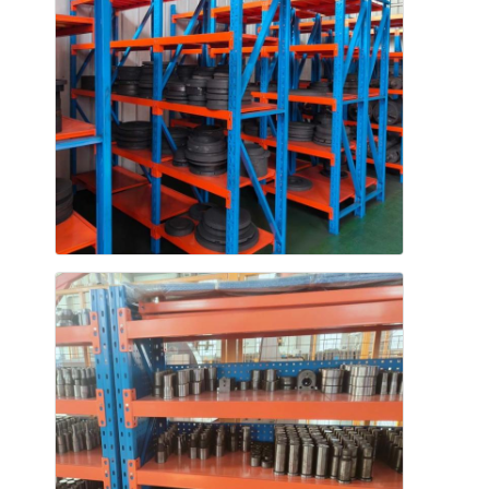
พาเล็ตอลูมิเนียม
กล่องพอลเล็ตโลหะ
กรงเครือสาย