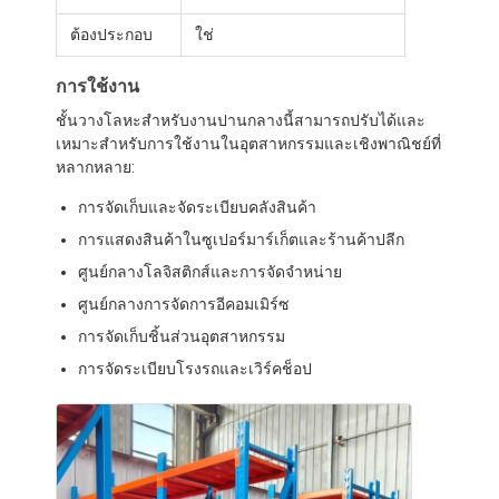
ชั้นวางจอแสดงผลซุปเปอร์มาร์เก็ต
ต้องประกอบ
ใช่
คานเท้าแขนที่ดึง
การใช้งาน
ผลักดันการดึงกลับ
ชั้นวางโลหะสำหรับงานปานกลางนี้สามารถปรับได้และ
เหมาะสำหรับการใช้งานในอุตสาหกรรมและเชิงพาณิชย์ที่
ขับในที่ดึง
หลากหลาย:
การจัดเก็บและจัดระเบียบคลังสินค้า
แร็คกระสวยวิทยุ
การแสดงสินค้าในซูเปอร์มาร์เก็ตและร้านค้าปลีก
ทางเดินแคบมาก
ศูนย์กลางโลจิสติกส์และการจัดจำหน่าย
ศูนย์กลางการจัดการอีคอมเมิร์ซ
ชั้นวางชั้นลอย
การจัดเก็บชิ้นส่วนอุตสาหกรรม
แพลตฟอร์มโครงสร้างเหล็ก
การจัดระเบียบโรงรถและเวิร์คช็อป
พาเลทพลาสติก HDPE
พาเลทเหล็ก