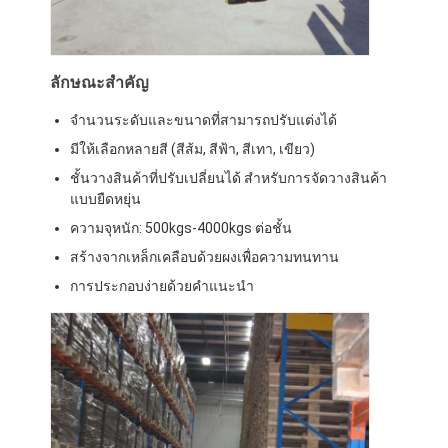
ชั้นวางจอแสดงผลซุปเปอร์มาร์เก็ต
คานเท้าแขนที่ดึง
ลักษณะสําคัญ
ผลักดันการดึงกลับ
จํานวนระดับและขนาดที่สามารถปรับแต่งได้
ขับในที่ดึง
มีให้เลือกหลายสี (สีส้ม, สีฟ้า, สีเทา, เขียว)
ชั้นวางสินค้าที่ปรับเปลี่ยนได้ สําหรับการจัดวางสินค้า
แร็คกระสวยวิทยุ
แบบยืดหยุ่น
ความจุหนัก: 500kgs-4000kgs ต่อชั้น
ทางเดินแคบมาก
สร้างจากเหล็กเคลือบด้วยผงเพื่อความทนทาน
ชั้นวางชั้นลอย
การประกอบง่ายด้วยคําแนะนํา
แพลตฟอร์มโครงสร้างเหล็ก
พาเลทพลาสติก HDPE
พาเลทเหล็ก