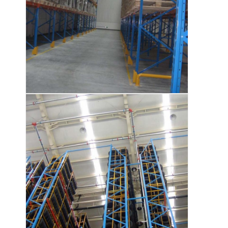
พาเล็ตอลูมิเนียม
กล่องพอลเล็ตโลหะ
กรงเครือสาย