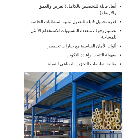
رف عرض السوبر ماركت
أبعاد قابلة للتخصيص بالكامل (العرض والعمق
والارتفاع)
الأرفف ناتئ
قدرة تحميل قابلة للتعديل لتلبية المتطلبات الخاصة
تصميم رفوف متعددة المستويات للاستخدام الأمثل
ادفع الأرفف للخلف
للمساحة
قد في الأرفف
ألوان الأمان القياسية مع خيارات تخصيص
سهولة التثبيت وإعادة التكوين
الأرفف مكوك الراديو
مثالية لتطبيقات التخزين الصناعي الثقيلة
أرفف ممر ضيق جدا
رف الميزانين
منصة الهيكل الصلب
علب البلاستيك من هيدبليو
المنصات الصلب