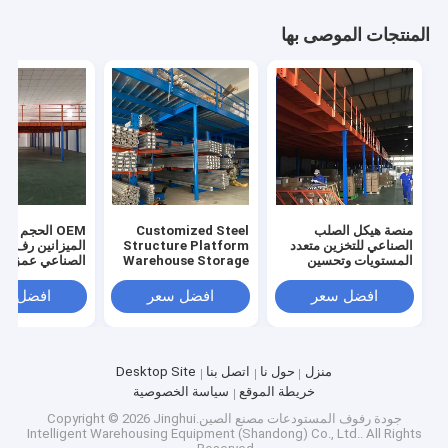
المنتجات الموصى بها
منصة هيكل الصلب
Customized Steel
OEM الحجم ال
الصناعي للتخزين متعدد
Structure Platform
الميزانين رف ال
المستويات وتحسين
Warehouse Storage
الصناعي عمق قاب
المساحة
Platform Mezzanine
للتخصيص
Rack Storage
افضل سعر
افضل سعر
افضل سع
Holders Racks
منزل
حول نا
اتصل بنا
Desktop Site
خريطة الموقع
سياسة الخصوصية
جودة
رفوف المستودعات
مصنع الصين.Copyright © 2026 Jinghui
Intelligent Warehousing Equipment (Shandong) Co., Ltd.. All Rights