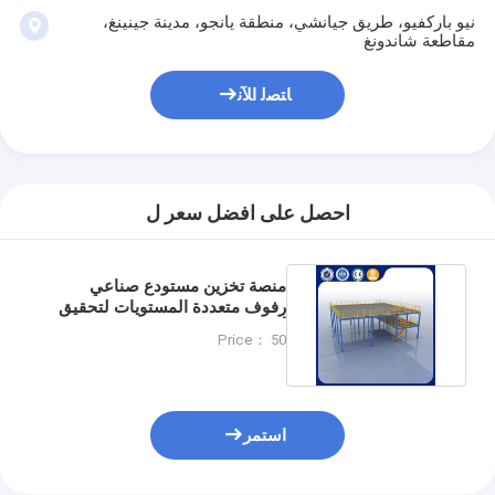
نيو باركفيو، طريق جيانشي، منطقة يانجو، مدينة جينينغ،
مقاطعة شاندونغ
ﺎﺘﺼﻟ ﺍﻶﻧ
احصل على افضل سعر ل
منصة تخزين مستودع صناعي
رفوف متعددة المستويات لتحقيق
أقصى استغلال للمساحة
Price： 50
استمر