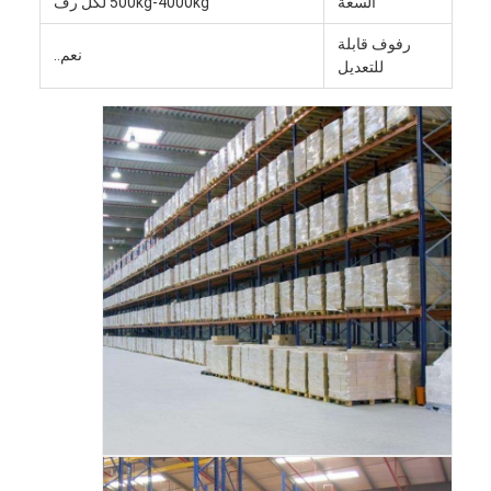
السعة
500kg-4000kg لكل رف
رف عرض السوبر ماركت
رفوف قابلة
نعم..
الأرفف ناتئ
للتعديل
ادفع الأرفف للخلف
قد في الأرفف
الأرفف مكوك الراديو
أرفف ممر ضيق جدا
رف الميزانين
منصة الهيكل الصلب
علب البلاستيك من هيدبليو
المنصات الصلب