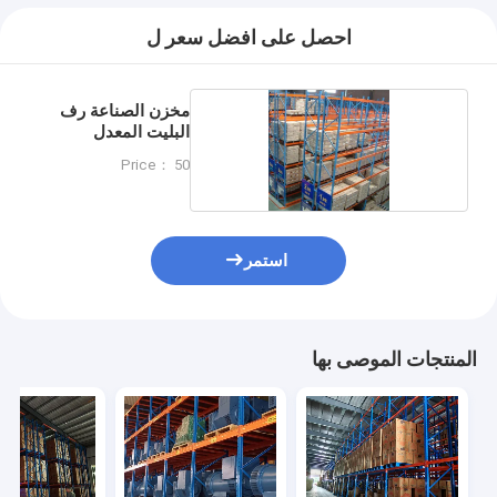
احصل على افضل سعر ل
مخزن الصناعة رف
البليت المعدل
Price： 50
استمر
المنتجات الموصى بها