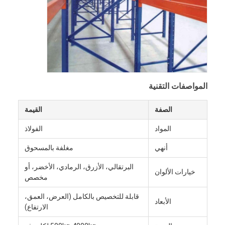
معلومات عنا
جولة في المصنع
مراقبة الجودة
اتصل بنا
المواصفات التقنية
أخبار
الصفة
القيمة
القضايا
المواد
الفولاذ
اطلب عرض أسعار
أنهي
مغلفة بالمسحوق
البرتقالي، الأزرق، الرمادي، الأخضر، أو
خيارات الألوان
مخصص
رفوف المستودعات
قابلة للتخصيص بالكامل (العرض، العمق،
الأبعاد
الارتفاع)
رف تخزين المستودعات