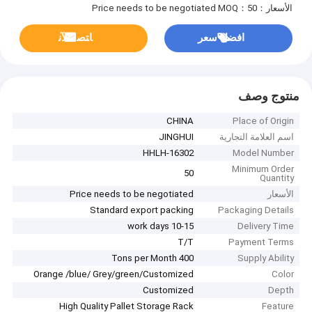
الأسعار：Price needs to be negotiated
MOQ：50
افضل سعر
ﺎﺘﺼﻟ ﺍﻶﻧ
منتوج وصف
CHINA
Place of Origin
اسم العلامة التجارية
JINGHUI
HHLH-16302
Model Number
Minimum Order
50
Quantity
الأسعار
Price needs to be negotiated
Standard export packing
Packaging Details
10-15 work days
Delivery Time
T/T
Payment Terms
400 Tons per Month
Supply Ability
Orange /blue/ Grey/green/Customized
Color
Customized
Depth
High Quality Pallet Storage Rack
Feature