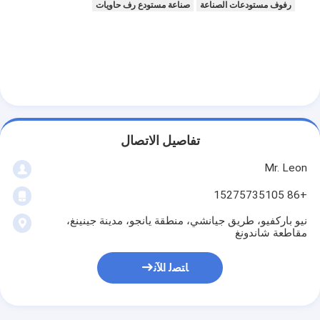
رفوف مستودعات الصناعة
صناعة مستودع رف حاويات
تفاصيل الاتصال
Mr. Leon
+86 15275735105
نيو باركفيو، طريق جيانشي، منطقة يانجو، مدينة جينينغ،
مقاطعة شاندونغ
ﺎﺘﺼﻟ ﺍﻶﻧ