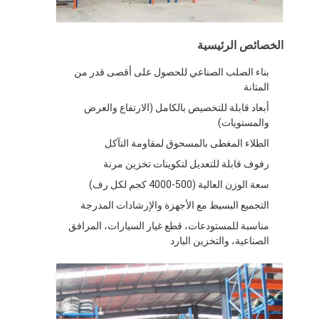
رف عرض السوبر ماركت
الأرفف ناتئ
الخصائص الرئيسية
ادفع الأرفف للخلف
بناء الصلب الصناعي للحصول على أقصى قدر من
المتانة
قد في الأرفف
أبعاد قابلة للتخصيص بالكامل (الارتفاع والعرض
والمستويات)
الأرفف مكوك الراديو
الطلاء المغطى بالمسحوق لمقاومة التآكل
رفوف قابلة للتعديل لتكوينات تخزين مرنة
أرفف ممر ضيق جدا
سعة الوزن العالية (500-4000 كجم لكل رف)
رف الميزانين
التجميع البسيط مع الأجهزة والإرشادات المدرجة
مناسبة للمستودعات، قطع غيار السيارات، المرافق
منصة الهيكل الصلب
الصناعية، والتخزين البارد
علب البلاستيك من هيدبليو
المنصات الصلب