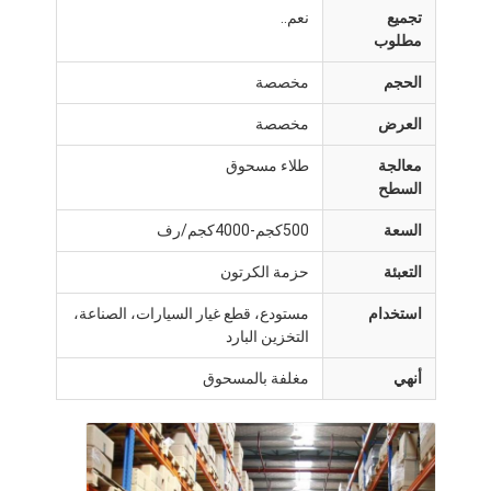
تجميع
نعم..
مطلوب
الحجم
مخصصة
العرض
مخصصة
معالجة
طلاء مسحوق
السطح
السعة
500كجم-4000كجم/رف
التعبئة
حزمة الكرتون
استخدام
مستودع، قطع غيار السيارات، الصناعة،
التخزين البارد
أنهي
مغلفة بالمسحوق