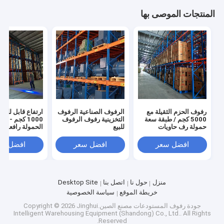
المنتجات الموصى بها
رفوف الحزم الثقيلة مع
الرفوف الصناعية الرفوف
ارتفاع قابل للتعد
5000 كجم / طبقة سعة
التخزينية رفوف الرفوف
حمولة رف حاويات
للبيع
الحمولة رافعة ش
الصحن مصنع بيع مباشر
يمكن الوصول إلي
البليت رفوف الثق
افضل سعر
افضل سعر
افضل سع
منزل
حول نا
اتصل بنا
Desktop Site
خريطة الموقع
سياسة الخصوصية
جودة
رفوف المستودعات
مصنع الصين.Copyright © 2026 Jinghui
Intelligent Warehousing Equipment (Shandong) Co., Ltd.. All Rights
Reserved.