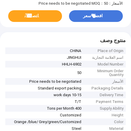
الأسعار：Price needs to be negotiated
MOQ：50
افضل سعر
ﺎﺘﺼﻟ ﺍﻶﻧ
منتوج وصف
CHINA
Place of Origin
اسم العلامة التجارية
JINGHUI
HHLH-6902
Model Number
Minimum Order
50
Quantity
الأسعار
Price needs to be negotiated
Standard export packing
Packaging Details
10-15 work days
Delivery Time
T/T
Payment Terms
400 Tons per Month
Supply Ability
Customized
Height
Orange /blue/ Grey/green/Customized
Color
Steel
Material