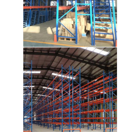
معلومات عنا
جولة في المصنع
مراقبة الجودة
اتصل بنا
أخبار
القضايا
اطلب عرض أسعار
رفوف المستودعات
رف تخزين المستودعات