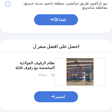
نيو باركفيو، طريق جيانشي، منطقة يانجو، مدينة جينينغ،
مقاطعة شاندونغ
ﺎﺘﺼﻟ ﺍﻶﻧ
احصل على افضل سعر ل
نظام الرفوف الفولاذية
المخصصة مع رفوف قابلة
للتعديل
Price： 50
استمر